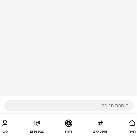
ראשי
האשטאגים
דיווח
צבע אדום
אישי