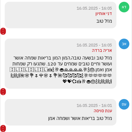
16:05 - 16.05.2025
דני אוחיון
מזל טוב 
16:05 - 16.05.2025
אריה ברדה
מזל טוב ובשעה טובה.המון המון בריאות שמחה אושר 
ועושר וחיים טובים שמחים עד 120. שתגעו רק שמחות 
אמן ואמן.🎂🍾🥂🙏🙏🙏🙏🧁🥂🍾🇮🇱🇮🇱🇮🇱🇮🇱🍰
🍾🥂🫶🫶🫶🫶🫶🥰🥰🥰🥰🌺💐🌷🌸🌹🌷💐🌸🌺🙌🙌
🙌🙌🙌🍾🎂🧁🥂🍰💞💝💖
16:01 - 16.05.2025
ענת סויסה
מזל טוב בריאות אושר ושמחה אמן