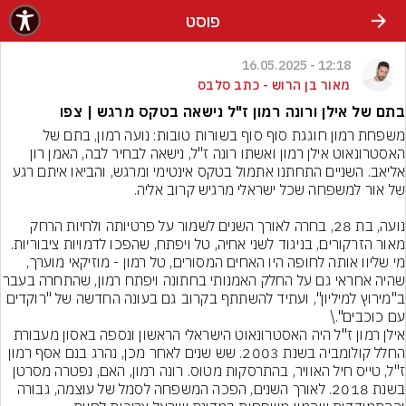
פוסט
12:18 - 16.05.2025
מאור בן הרוש - כתב סלבס
בתם של אילן ורונה רמון ז"ל נישאה בטקס מרגש | צפו
משפחת רמון חוגגת סוף סוף בשורות טובות: נועה רמון, בתם של 
האסטרונאוט אילן רמון ואשתו רונה ז"ל, נישאה לבחיר לבה, האמן רון 
אליאב. השניים התחתנו אתמול בטקס אינטימי ומרגש, והביאו איתם רגע 
נועה, בת 28, בחרה לאורך השנים לשמור על פרטיותה ולחיות הרחק 
מאור הזרקורים, בניגוד לשני אחיה, טל ויפתח, שהפכו לדמויות ציבוריות. 
מי שליוו אותה לחופה היו האחים המסורים, טל רמון - מוזיקאי מוערך, 
שהיה אחראי גם על החלק האמנותי בחתונה ויפתח ר
ב"מירוץ למיליון", ועתיד להשתתף בקרוב גם בעונה החדשה של "רוקדים 
אילן רמון ז"ל היה האסטרונאוט הישראלי הראשון ונספה באסון מעבורת 
החלל קולומביה בשנת 2003. שש שנים לאחר מכן, נהרג בנם אסף רמון 
ז"ל, טייס חיל האוויר, בהתרסקות מטוס. רונה רמון, האם, נפטרה מסרטן 
בשנת 2018. לאורך השנים, הפכה המשפחה לסמל של עוצמה, גבורה 