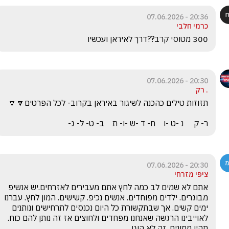
20:36 - 07.06.2026
כרמי חלבי
300 מטוסי קרב??דרך לאיראן ועכשיו
20:30 - 07.06.2026
. רק
ר- ק     נ -ט -ו    ח- ד -ש -ו- ת    ב- ט- ל- ג-
20:30 - 07.06.2026
ציפי מזרחי
אתם לא שמים לב כמה לחץ אתם מעבירים לאזרחים.יש אנשיפ 
מבוגרים. ילדים מפוחדים. אנשים נכיפ. קשישים. המון לחץ. עברנו 
ימים קשים. אך שבתקשורת כל היום נכנסים לתרחישים ונותנים 
לאוייבינו הרגשה שאנחנו מפחדים ולחוצים אז זה נותן להם כוח. 
תהיו מתונים. זה לא הוגן 