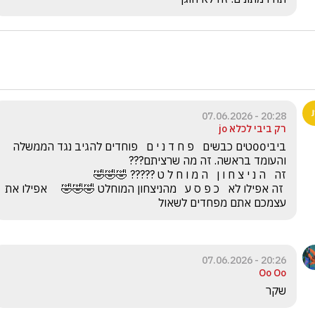
20:28 - 07.06.2026
רק ביבי לכלא jo
ביבי00טים כבשים   פ ח ד נ י ם   פוחדים להגיב נגד הממשלה 
 זה אפילו לא   כ פ ס ע   מהניצחון המוחלט 🤣🤣🤣     אפילו את 
עצמכם אתם מפחדים לשאול
20:26 - 07.06.2026
Oo Oo
שקר