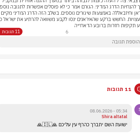
גורם צבאי: צה״ל העלה כוננות לגבוהה ביותר במערך ההגנה אווירית ובמקביל 
מאיראן וחיזבאללה באמצעות שיגורים נוספים. ב
ע תקיפות חזרות ברובע הדאח׳ייה
6
11 תגובות
11 תגובות
05:34 - 08.06.2026
Shira altatal
ישועת השם יתברך כהרף עין עליכם 🙏🇮🇱🙏