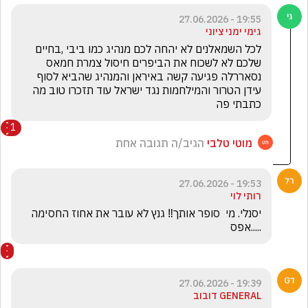
19:55 - 27.06.2026
גימי ימני ציוני
לכל השמאלנים לא יהחה לכם מנהיג כמו ביבי ,בחיים 
שלכם לא לשכוח את הביפרים חיסול צמרת חמאס 
נסאררלה פגיעה קשה באיראן והמנהיג שהביא לסוף 
עידן הטרור והמילחמות נגד ישראל עוד תזכרו טוב מה 
כתבתי פה 
1
מוטי טלבי
הגיב/ה תגובה אחת
19:53 - 27.06.2026
רותי לוי
יסנלי. מי  סופר אותך‼️ גנץ לא עובר את אחוז החסימה  
.....אפס
19:39 - 27.06.2026
GENERAL דובוב