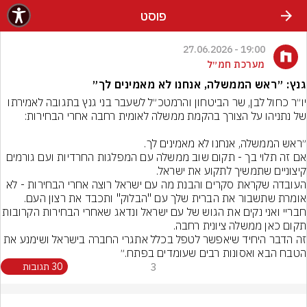
פוסט
19:00 - 27.06.2026
מערכת חמ״ל
גנץ: ״‏ראש הממשלה, אנחנו לא מאמינים לך״
יו״ר כחול לבן, שר הביטחון והרמטכ״ל לשעבר בני גנץ בתגובה לאמירתו 
‏אם זה תלוי בך - תקום שוב ממשלה עם המפלגות החרדיות ועם גורמים 
‏העובדה שקראת סקרים והבנת מה עם ישראל רוצה אחרי הבחירות - לא 
‏חבריי ואני נקים את הגוש של עם ישראל ונדאג שאחרי הבחי
‏זה הדבר היחיד שיאפשר לטפל בכלל אתגרי החברה בישראל ושימנע את 
הטבח הבא ואסונות רבים שעומדים בפתח.״
3
30 תגובות