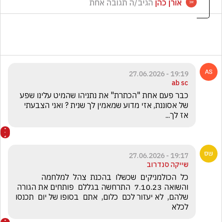
אורן כהן
הגיב/ה תגובה אחת
19:19 - 27.06.2026
ab sc
כבר פעם אחת "הכתרת" את נתניהו שהמיט עלינו שפע 
של אסוננת, אזי מדוע שמאמין לך שנית ? ואני הצבעתי 
אז לך... 
19:17 - 27.06.2026
שייקה סנדרוב
כל  הכולמניקים  שכשלו  בהכנת  צהל  למלחמה 
והשואה 7.10.23  התרחשה בגללם  פותחים את הגורה 
שלהם,  לא יעזור לכם  כלום,  אתם  בסופו של יום  תכנסו  
לכלא