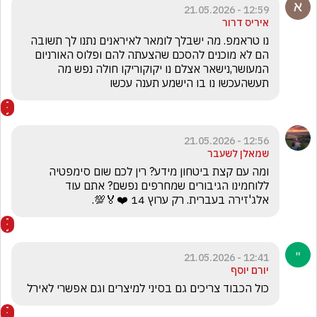
12:59 - 21.05.2026
איריס דרור
נו טראמפ. מה ישבלך לומאר לאיראנים נתנו לך תשובה 
הם לא מוכנים להסכם שהצעתה להם ופלוס האורניום 
המעושר,נישאר אצלם נו יקוקוריקו חולה נפש מה 
תעשהעכשו נו בו הישמע תענה עכשו
12:56 - 21.05.2026
שמאלן לשעבר
ומה עם קצת ביטחון מידע? רין לכם שום סימפטיה 
ללוחמינו הגיבורים שמחרפים נפשם? אתם עוד 
אלג'זירה בעברית. רק ערוץ 14 ❤️🏅💯.
12:41 - 21.05.2026
יורם יוסף
כול הכבוד צריכים גם בסיני למיצרים וגם אפשרי לאירל