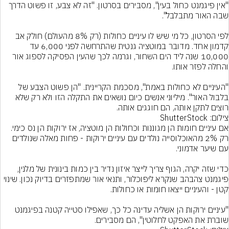
"אין פיגמנט כחול בעין", מסבירים בסרטון. "זה לא צבע, זו פשוט הדרך 
לפי הסרטון, כל מי שיש לו עיניים כחולות (רק 8% מהעולם) חולק אב 
קדמון אחד. מדובר במוטציה גנטית שהתרחשה לפני 6,000 עד 
10,000 שנה ליד הים השחור, וגרמה לכך שהעין הפסיקה לספוג אור 
"העיניים לא כחולות באמת", מסכמת הקריינית. "הן פשוט הצבע של 
בלבול האור". מיליוני אנשים כיום נושאים את התקלה הזו ולא רק שלא 
רוצים לתקן אותה, הם חוגגים אותה.
צילום: ShutterStock
אם עיניים חומות הן מגוננות וכחולות הן מוטציה, אז ירוקות הן נס כימי. 
רק 2% מהאוכלוסייה נולדים עם עיניים ירוקות - פחות מאלה שנולדים 
כדי שזה יקרה, הגוף צריך לייצר איזון נדיר בין כמות בינונית של מלנין, 
פיגמנט צהבהב שנקרא ליפוכלור, ותנאי אור שמתפזרים בדיוק נכון. שינוי 
"עיניים ירוקות הן אשליה עדינה כל כך, שאפילו סטייה קטנה בפיגמנט 
שוברת את האפקט לחלוטין", הם מסבירים.