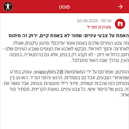
פוסט
05:36 - 10.08.2025
מערכת חמ״ל
האמת על צבעי עיניים: שחור לא באמת קיים, ירוק זה מיתוס
מה צבע העיניים שלכם באמת אומר עליכם? סרטון טיקטוק שעלה 
לאחרונה והפך לוויראלי, מבקש לשכנע את הצופים שצבע העיניים שלנו - 
חום, כחול או ירוק - לא נקבע רק בגנים, אלא גם בהיסטוריה, במבנה 
הסרטון, שפורסם על ידי המשתמשת @snappybits2, עוסק במדע 
שמאחורי הצבעים, אבל גם בסמליות, הרגש והיופי הנדיר. הוא נע בין 
מונחים כמו שכבות קשתית, פיזור ריילי ומוטציות גנטיות, אבל עושה את 
זה בטון של סיפור אישי. כל צבע עיניים, טוענת הקריינית, מסתיר סוד 
אחר.