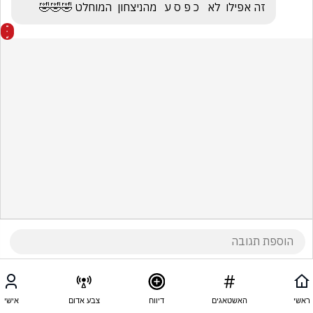
זה אפילו  לא   כ פ ס ע   מהניצחון  המוחלט 🤣🤣🤣
ראשי
האשטאגים
דיווח
צבע אדום
אישי