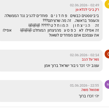
02:49 - 02.06.2026
רק ביבי לכלא jo
ביבי00טים כבשים   פ ח ד נ י ם   פוחדים להגיב נגד הממשלה 
זה אפילו  לא   כ פ ס ע   מהניצחון  המוחלט 🤣🤣🤣         אפילו 
את עצמכם אתם מפחדים לשאול
02:14 - 02.06.2026
נשר על הגב
עצוב יהי זכר גיבור ישראל ברוך אמן
22:55 - 01.06.2026
שמואל משה
יהי זכרו ברוך 