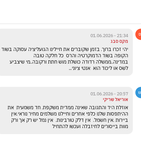
21:34 - 01.06.2026
מקס סבג
יהי זכרו ברוך. בזמן שקוברים את חיילינו הגועליציה עסוקה בשוד 
הקופה בשוד הדמוקרטיה והרס  כל חלקה טובה 
במדינה..ממשלה רדודה כושלת מוש חתת ורקובה..מי שיצביע 
לשס או ליכוד הוא  אנטי ציוני...
20:57 - 01.06.2026
אוריאל שריקי
אוזלת היד והתגובה שאינה ממדית משקפת. חד משמעית  את 
ההיתפסות שלנו כלפי אחרים וחיילנו משלמים מחיר נוראי.אין 
ביירות .אין חשמל.  אין דלק טורבינות.  אין נמל יש רק אך ורק 
מוות בייסורים לחיזבלה ועכשו להתחיל