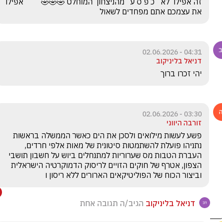
זה אפילו  לא   כ פ ס ע   מהניצחון  המוחלט 🤣🤣🤣         אפילו 
את עצמכם אתם מפחדים לשאול
04:31 - 02.06.2026
דניאל בליניקוב
יהי זכרו ברוך 
03:30 - 02.06.2026
זורבה היווני
פשע לעשות מילואים ולסכן את הים כאשר הממשלה בראשות 
נתניהו פועלת להשתמטות סיטונית של מאות אלפי חרדים, 
העברת הטבות מס שערוריות למתנחלים ביוש על חשבון תושבי 
הצפון, אטרף של חוקים הזויים לריסוק הדמוקרטיה הישראלית 
וביצור הכוח של הפוליטיקאים הארורים ללא ריסון ו
דניאל בליניקוב
הגיב/ה תגובה אחת