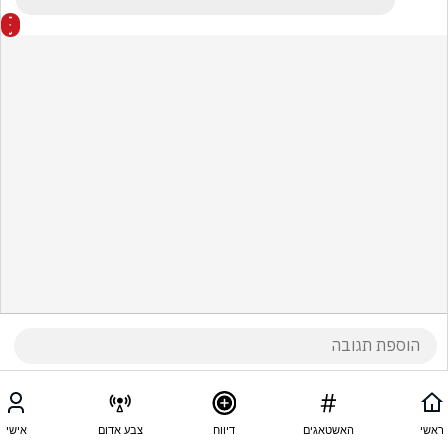
ראשי
האשטאגים
דיווח
צבע אדום
אישי