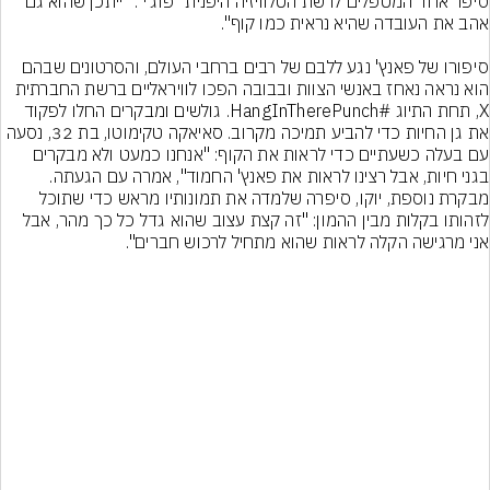
סיפר אחד המטפלים לרשת הטלוויזיה היפנית "פוג'י". "ייתכן שהוא גם 
סיפורו של פאנץ' נגע ללבם של רבים ברחבי העולם, והסרטונים שבהם 
הוא נראה נאחז באנשי הצוות ובבובה הפכו לוויראליים ברשת החברתית 
X, תחת התיוג #HangInTherePunch. גולשים ומבקרים החלו לפקוד 
את גן החיות כדי להביע תמיכה מקרוב. סאיאקה טקימוטו, בת 32, נסעה 
עם בעלה כשעתיים כדי לראות את הקוף: "אנחנו כמעט ולא מבקרים 
בגני חיות, אבל רצינו לראות את פאנץ' החמוד", אמרה עם הגעתה. 
מבקרת נוספת, יוקו, סיפרה שלמדה את תמונותיו מראש כדי שתוכל 
לזהותו בקלות מבין ההמון: "זה קצת עצוב שהוא גדל כל כך מהר, אבל 
אני מרגישה הקלה לראות שהוא מתחיל לרכוש חברים".