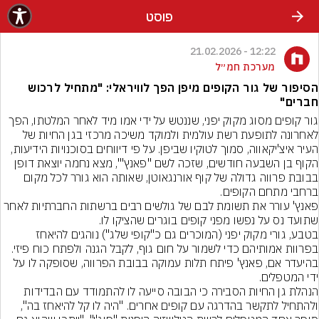
פוסט
12:22 - 21.02.2026
מערכת חמ״ל
הסיפור של גור הקופים מיפן הפך לוויראלי: "מתחיל לרכוש
חברים"
גור קופים מסוג מקוק יפני, שננטש על ידי אמו מיד לאחר המלטתו, הפך 
לאחרונה לתופעת רשת עולמית ולמוקד משיכה מרכזי בגן החיות של 
העיר איצ'יקאווה, סמוך לטוקיו שביפן. על פי דיווחים בסוכנויות הידיעות, 
הקוף בן השבעה חודשים, שזכה לשם "פאנץ'", מצא נחמה יוצאת דופן 
בבובת פרווה גדולה של קוף אורנגאוטן, שאותה הוא גורר לכל מקום 
ברחבי מתחם הקופים.
פאנץ' עורר את תשומת לבם של גולשים רבים ברשתות החברתיות לאחר 
בטבע, גורי מקוק יפני (המוכרים גם כ"קופי שלג") נוהגים להיאחז 
בפרוות אמותיהם כדי לשמור על חום גוף, לקבל הגנה ולפתח כוח פיזי. 
בהיעדר אם, פאנץ' פיתח תלות עמוקה בבובת הפרווה, שסופקה לו על 
ידי המטפלים.
הנהלת גן החיות הסבירה כי הבובה סייעה לו להתמודד עם הבדידות 
ולהתחיל לתקשר בהדרגה עם קופים אחרים. "היה לו קל להיאחז בה", 