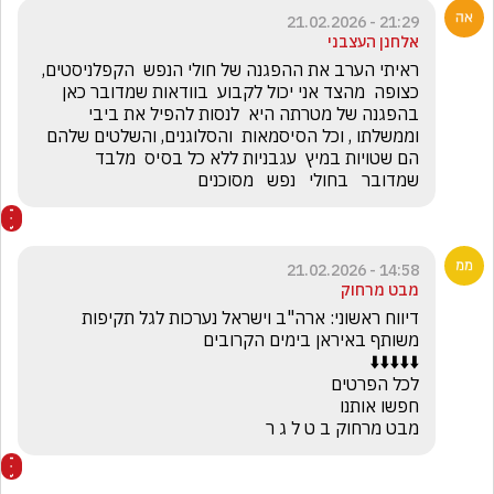
21:29 - 21.02.2026
אלחנן העצבני
ראיתי הערב את ההפגנה של חולי הנפש  הקפלניסטים, 
כצופה  מהצד אני יכול לקבוע  בוודאות שמדובר כאן  
בהפגנה של מטרתה היא  לנסות להפיל את ביבי 
וממשלתו , וכל הסיסמאות  והסלוגנים, והשלטים שלהם 
הם שטויות במיץ  עגבניות ללא כל בסיס  מלבד 
שמדובר   בחולי   נפש   מסוכנים
14:58 - 21.02.2026
מבט מרחוק
דיווח ראשוני: ארה"ב וישראל נערכות לגל תקיפות 
מבט מרחוק ב ט ל ג ר