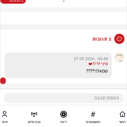
3
1 תגובות
1 תגובות
04:48 - 27.05.2026
סיני 💜💛❤️
שמאלני????
ראשי
האשטאגים
דיווח
צבע אדום
אישי