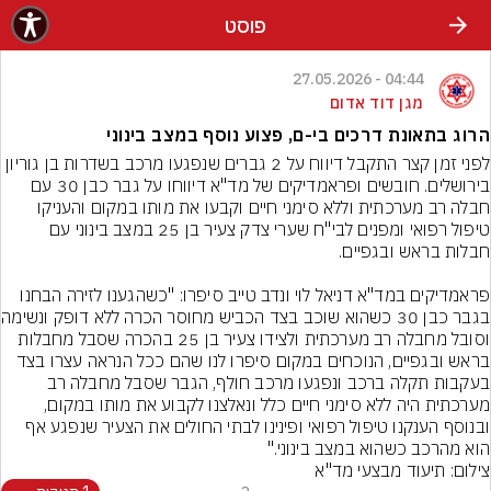
פוסט
04:44 - 27.05.2026
מגן דוד אדום
הרוג בתאונת דרכים בי-ם, פצוע נוסף במצב בינוני
לפני זמן קצר התקבל דיווח על 2 גברים שנפגעו מרכב בשדרות בן גוריון 
בירושלים. חובשים ופראמדיקים של מד"א דיווחו על גבר כבן 30 עם 
חבלה רב מערכתית וללא סימני חיים וקבעו את מותו במקום והעניקו 
טיפול רפואי ומפנים לבי"ח שערי צדק צעיר בן 25 במצב בינוני עם 
פראמדיקים במד"א דניאל לוי ונדב טייב סיפרו: "כשהגענו לזירה הבחנו 
בגבר כבן 30 כשהוא
וסובל מחבלה רב מערכתית ולצידו צעיר בן 25 בהכרה שסבל מחבלות 
בראש ובגפיים, הנוכחים במקום סיפרו לנו שהם ככל הנראה עצרו בצד 
בעקבות תקלה ברכב ונפגעו מרכב חולף, הגבר שסבל מחבלה רב 
מערכתית היה ללא סימני חיים כלל ונאלצנו לקבוע את מותו במקום, 
ובנוסף הענקנו טיפול רפואי ופינינו לבתי החולים את הצעיר שנפגע אף 
הוא מהרכב כשהוא במצב בינוני."
צילום: תיעוד מבצעי מד"א