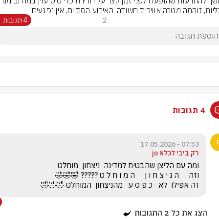
ליות, זוהתה מטרה אווירית חשודה. האירוע הסתיים, אין נפגעים.
2
4 תגובות
4 תגובות
07:53 - 17.05.2026
רק ביבי לכלא jo
זה אפילו  לא   כ פ ס ע   מהניצחון  המוחלט 🤣🤣🤣
הצג את כל
2
התגובות