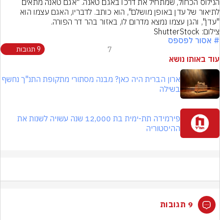
הנילוס הכחול, שמתחיל את דרכו באגם טאנה. "אגם טאנה מתאים 
לתיאור של עדן באופן מושלם", הוא כותב. לדבריו, האגם עצמו הוא 
"עדן", והגן עצמו נמצא מדרום לו, באזור בהר דר הפורה.
צילום: ShutterStock
# אסור לפספס
7
9 תגובות
עוד באותו נושא
ארון הברית היה כאן? מבנה מסתורי מתקופת התנ"ך נחשף
בשילה
פירמידה תת-ימית בת 12,000 שנה עשויה לשנות את
ההיסטוריה
9 תגובות