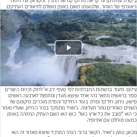
ביקורת עמיתים) על קריאה מדוקדקת של התנ"ך והקוראן, ועל ניתוח 
גיאוגרפי של האזור, שלטענתו תואם באופן מושלם לתיאורים העתיקים.
Play
Video
צילום: תיעוד ברשתות החברתיות לפי סעיף 27 א' לחוק זכויות היוצרים
ספר בראשית מתאר נהר אחד שיוצא מעדן ומתפצל לארבעה ראשים: 
פישון, גיחון, חידקל ופרת. בעוד החידקל והפרת מוכרים, מיקומם של 
השניים האחרים נותר תעלומה. ג'וואיד מתמקד בנהר הגיחון, שעליו נאמר 
כי הוא "סובב את כל ארץ כוש". כוש הוא השם העתיק המזוהה באופן 
מכאן, טוען ג'וואיד, הקשר ברור: הנהר המרכזי שיוצא מאזור זה הוא 