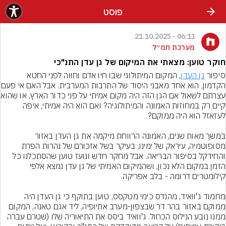
פוסט
06:11 - 21.10.2025
מערכת חמ״ל
חוקר טוען: מצאתי את המיקום של גן עדן התנ"כי
סיפור 
גן העדן
, המקום המיתולוגי שבו חיו אדם וחווה לפני החטא 
הקדמון, הוא אחד מאבני היסוד
עצרתם לשאול אם הגן הזה
קיים רק במחוזות האמונה והמיתולוגיה? ואם הוא היה אמיתי, איפה 
במשך מאות שנים, האמונה הרווחת מיקמה את גן העדן באזור 
מסופוטמיה, עיראק של ימינו, בעיקר בשל אזכורם של נהרות הפרת 
והחידקל בסיפור הבריאה. אבל מחקר חדש ונועז טוען שהסתכלנו כל 
הזמן במקום הלא נכון, ושהמיקום האמיתי של גן עדן נמצא אלפי 
מחמוד ג'וואיד, מהנדס כימי מטקסס, טוען בתוקף כי גן העדן היה 
ממוקם באזור בהר דר שבצפון-מערב אתיופיה, ליד אגם טאנה, המקום 
ממנו נובע הנילוס הכחול. ג'וואיד ביסס את התיאוריה שלו (שטרם עברה 