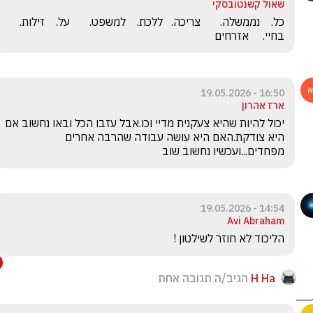
שאול קשנטובסקי
כל.    נממשלה.       צריכה.   ללכת.    למשפט.    
בחיי.     אזרחים
16:50 - 19.05.2026
ארז אהרון
יכול להיות שהיא צעקנית מדיי וכו.אבל עזבו הכל ובאו נחשוב אם 
היא צודקת.האם היא עושה עבודה שהרבה אחרים 
מפחדים...ועכשיו נחשוב שוב
14:54 - 19.05.2026
Avi Abraham
הליכוד לא חוזר לשילטון ! 
H Ha
הגיב/ה תגובה אחת