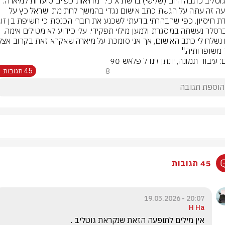
טלי גוטליב כתבה היום (שלישי) ברשת X כי: "מחיאות כפיים סוערות למיארה. 
הודיעה זה עתה על הגשת כתב אישום נגדי בהמשך לחתימת ישראל כץ על 
משופרותיה."
: עיבוד תמונה, יונתן זינדל פלאש 90
8
45 תגובות
45 תגובות
20:07 - 19.05.2026
H Ha
אין מילים לתופעה הזאת שנקראת גוטליב . 