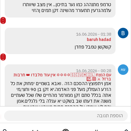
טרמפ מתנההג כמו נער בתיכון... אין מצב שיוותרו 
עלמהגרעין תתעורר מהשינה זקן תמים ןהזוי
01:38 - 16.06.2026
baruh hadad
קשקשן טמבל פחדן
00:28 - 16.06.2026
עם הנצח 🇸🇨🇺🇲🇮🇱✡️✡️✡️✡️ אין עוד מלבדו 👑 חרבות
ברזל ⚔️ 🔟.7️⃣
אמן ויתפוצץ ההסכם הזה . ואבא בשמיים ימחוק את כל 
הזרע העמלק מעל פני האדמה.יא זקן בן 90 וחצי,מי 
אתה בכלל סתם זקן ממורמר מהחיים שלו שכל שעתיים 
משנה את דעתו שב בשקט יא עגלה בלי גלגלים.אמן 
והם לא יעמדו על ההסכם פחות משבוע שבועיים.