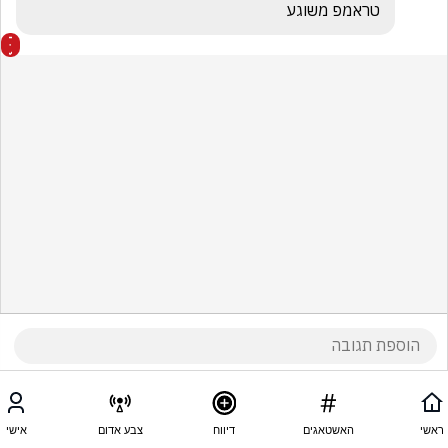
טראמפ משוגע
ראשי
האשטאגים
דיווח
צבע אדום
אישי