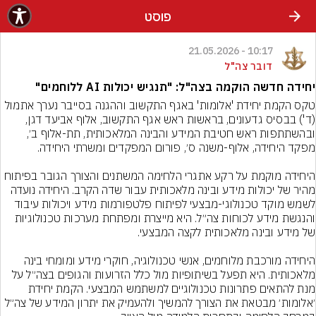
פוסט
10:17 - 21.05.2026
דובר צה"ל
יחידה חדשה הוקמה בצה"ל: "תנגיש יכולות AI ללוחמים"
טקס הקמת יחידת 'אלומות' באגף התקשוב וההגנה בסייבר נערך אתמול 
(ד') בבסיס גדעונים, בראשות ראש אגף התקשוב, אלוף אביעד דגן, 
ובהשתתפות ראש חטיבת המידע והבינה המלאכותית, תת-אלוף ב׳, 
היחידה מוקמת על רקע אתגרי הלחימה המשתנים והצורך הגובר בפיתוח 
מהיר של יכולות מידע ובינה מלאכותית עבור שדה הקרב. היחידה נועדה 
לשמש מוקד טכנולוגי-מבצעי לפיתוח פלטפורמות מידע ויכולות עיבוד 
והנגשת מידע לכוחות צה״ל. היא מייצרת ומפתחת מערכות טכנולוגיות 
היחידה מורכבת מלוחמים, אנשי טכנולוגיה, חוקרי מידע ומומחי בינה 
מלאכותית. היא תפעל בשיתופיות מול כלל הזרועות והגופים בצה״ל על 
מנת להתאים פתרונות טכנולוגיים למשתמש המבצעי. הקמת יחידת 
׳אלומות׳ מבטאת את הצורך להמשיך ולהעמיק את יתרון המידע של צה״ל 