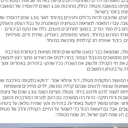
תושבים, משפחות וילדים השתתפו היום (חמישי) באי
למתחם בית ספר הנדיב, בסמוך למרחבים מוגנים, כללו את טקס הביכורים 
המסורתי המרגש במיוחד, מופעי מתופפים, ג׳אגלינג, שזירת זרים, פעילויות 
במטולה, שנמצאת כבר כמעט שלוש שנים תחת מציאות ביטחונית מורכבת 
לחזק את חיי הקהילה ולהשיב את השגרה ככל שניתן- בזהירות, באחר
יש משמעות עצומה לרגעים שבהם קהילה נפגשת, ילדים מחייכים ומשפחות 
התיישבות ורוח חזקה- הרוח הזו ממשיכה גם היום, למרות המורכבות והמצב 