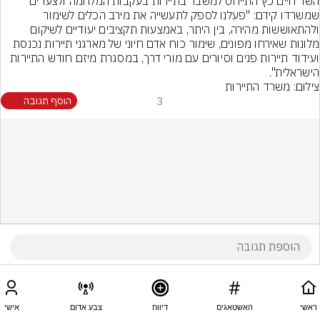
השר חיים כץ התייחס למשבר בתיירות בעקבות המלחמה ולצעדים 
שמשרדו קידם: "פעלנו לספק לתעשייה את מירב הכלים לשימור 
ולהתאוששות מהירה, בין היתר, באמצעות תקציבים יעודיים לשיקום 
מלונות שאירחו מפונים, שימור כוח אדם חיוני של מארגני תיירות נכנסת 
ועידוד תיירות פנים וסיורים עם מורי דרך, במסגרת מיזם חודש התיירות 
הישראלית".
צילום: משרד התיירות
3
הוסף תגובה
ראשי
האשטאגים
דיווח
צבע אדום
אישי