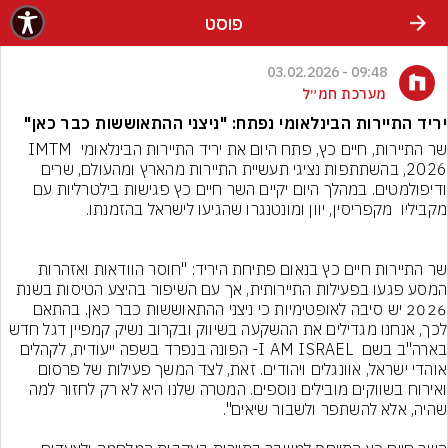
פוסט
09:48 - 03.02.2026
מערכת חמ״ל
יריד התיירות הבינלאומי נפתח: "ניצני ההתאוששות כבר כאן"
שר התיירות, חיים כץ, פתח היום את יריד התיירות הבינלאומי IMTM 
2026, בהשתתפות נציגי תעשיית התיירות מהארץ ומהעולם, שרים 
ודיפולמטים. במהלך היום יקיים השר חיים כץ פגישות בילטרליות עם 
שר התיירות חיים כץ בנאום פתיחת היריד: "חוסר הוודאות ואזהרות 
המסע פגעו בפעילות התיירותית, אך עם השיפור בהיצע הטיסות בשנת 
2026 יש סיבה לאופטימיות כי ניצני ההתאוששות כבר כאן. בהתאם 
לכך, אנחנו מגדילים את ההשקעה בשיווק ובקרוב נשיק קמפיין דגל חדש 
בארה"ב בשם  I AM ISRAEL- הפונה בנפרד בשפה ייעודית, לקהלים 
אוהדי ישראל, אוונגלים ויהודים. זאת, לצד המשך פעילות של פרסום 
ואירוח בשווקים מובילים נוספים. המטרה שלנו היא לא רק לחזור למה 