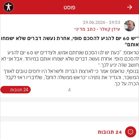
פוסט
19:53 - 19.06.2026
עידן קוולר - כתב מדיני
״יש 60 יום להגיע להסכם סופי, אחרת נעשה דברים שלא ישמחו
אותם״
טראמפ: “כעת יש לנו הסכם שנחתם אמש, ולצדדים יש 60 יום להגיע 
להסכם סופי. אחרת נעשה דברים שלא ישמחו אותם במיוחד. אבל אנ
חושב שזה יגיע לכך.״
בנוסף, טראמפ אמר כי לארצות הברית ולישראל היו יחסים טובים לאורך 
המשבר, והגדיר את נתניהו ״כראש ממשלה לוחם”, שלדבריו ראוי לקבל 
הכרה על כך.
4
24 תגובות
24 תגובות