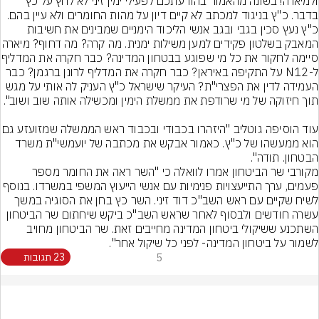
ולמיארה! בשונה מהאמור בהודעתכם לפעילי ימין זיני לא לחץ על כץ 
בדבר. כ"ץ בניגוד למכתב לא קיים דיון על מהות החומרים ולא עיין בהם. 
כ"ץ נעץ סכין בגבי ובגב אנשי הליכוד הימניים שמבינים את חשיבות 
המאבק בשלטון פקידים למען משילות ימנית. מה 
סיימה לחקור את כל מי שפוגע בב
ל-N12 על התקיפה באיראן? כבר חקרה את המדליף לרונן ברגמן? כבר 
העמידה לדין את הפצרי"ת? העיקר שישראל כ"ץ העניק לה אותי על מגש 
עוד הוסיפה גוטליב "היזהרו בכבודי ובכבוד רא
הוא ממעשהו של כ"ץ. כאמור אבקש את מכתבה של יועמשי"ת משרד 
הבטחון. תודה".
מקורבי שר הביטחון אמרו לוואלה כי "השר ראה את החומר מספר 
פעמים, ערך התייעצויות פנימיות עם אנשי הייעוץ המשפי במשרדו. בנוסף 
לשיח שקיים עם ראש השב"כ דוד זיני. השר כץ בחן את הסוגיה במשך 
עשרה חודשים ולבסוף לאחר שראש השב"כ ביקש שיחתום שר הביטחון 
השתכנע ששיקולי ביטחון המדינה מחייבים זאת. שר הביטחון מחויב 
לשמור על ביטחון המדינה- לפני כל שיקול אחר".
5
23 תגובות