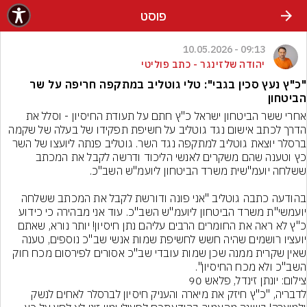
פוסט
09:13 - 10.05.2026
יהודה שלזינגר - כתב פוליטי
"כ"ץ נעץ סכין בגבי": טלי גוטליב במתקפה חריפה על שר
הביטחון
אחרי ששר הביטחון ישראל כ"ץ חתם על תעודת החיסיון - וסלל את 
הדרך לכתב אישום נגד גוטליב על חשיפת תפקידו של בעלה של שקמה 
ברסלר יוצאת גוטליב למתקפה נגד השר. גוטליב פנתה ליועצו של השר 
כץ וטענה שהם משקרים לאנשי הליכוד ודרשה לקבל את המכתב 
בהודעה כתבה גוטליב "אני פונה ודורשת לקבל את המכתב ששלחה 
יועמשי"ת משרד הביטחון ליועמ"ש השב"כ. עוד אני מבהירה כי כידוע 
כ"ץ לא ראה את החומרים הרבים עליהם נתן חיסיון! יותר נורא, שאתם 
יועציו רושמים שהיה חשש לחשיפת שמות אנשי שב"כ נוספים, טענה 
שאין שקרית ממנה שכן שמות עובדי שב"כ אסורים לפירסום מכח חוק 
השב"כ ולא מכח החיסיון".
צילום: יונתן זינדל, פלאש 90
לדבריה, "כ"ץ חיזק את מיארה והעניק חיסיון לברסלר לאחים לנשק 