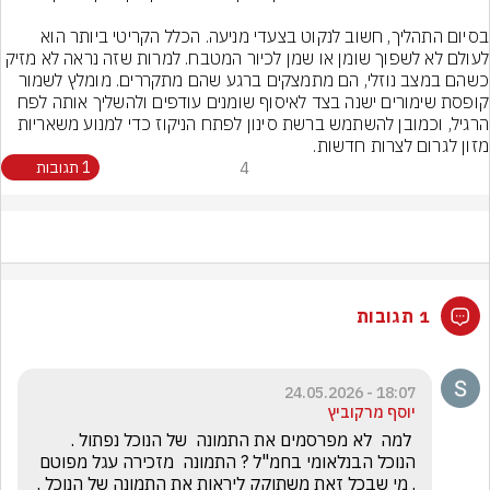
בסיום התהליך, חשוב לנקוט בצעדי מניעה. הכלל הקריטי ביותר הוא 
לעולם לא לשפוך שומן או שמן לכיור המטבח. למרות שזה נראה לא מזיק 
כשהם במצב נוזלי, הם מתמצקים ברגע שהם מתקררים. מומלץ לשמור 
קופסת שימורים ישנה בצד לאיסוף שומנים עודפים ולהשליך אותה לפח 
הרגיל, וכמובן להשתמש ברשת סינון לפתח הניקוז כדי למנוע משאריות 
מזון לגרום לצרות חדשות.
4
1 תגובות
1 תגובות
18:07 - 24.05.2026
יוסף מרקוביץ
 למה  לא מפרסמים את התמונה  של הנוכל נפתול . 
הנוכל הבנלאומי בחמ"ל ? התמונה  מזכירה עגל מפוטם 
. מי שבכל זאת משתוקק ליראות את התמונה של הנוכל . 