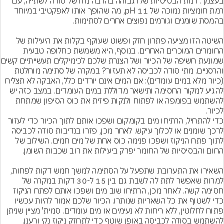
בעצמך. רמת הבסיסיות שלו גבוהה בהרבה מזו של סודה לשתייה, עם 
רמת חומציות נמוכה של 11 pH, מה שהופך אותו לאפקטיבי במיוחד 
השיטה הזו מציעה פתרון חזק ופשוט שעוקף בקלות את היעילות של 
החומרים המוכרים האחרים. בנוסף, היא משמשת כחלופה טבעית 
שמונעת חשיפה של הכיור ושל ה
והרסניים. מתי סודה לכביסה לא תעזור? במקרה של סתימה מוחלטת 
(כיור מלא במים עומדים): אם המים אינם יורדים כלל, האבקה לא תצליח 
להגיע למקור החסימה ותישאר מדוללת במים העומדים. במצב כזה יש 
להשתמש בפומפה או לפתוח ולנקות פיזית את כוס הסיפון שמתחת 
לכיור.
כדי להתחיל, הרתיחו מים בקומקום ושפכו אותם לתוך הכיור כדי לעזור 
לרכך שומנים או לכלוך עיקש. לאחר מכן, פזרו בנדיבות סודה לכביסה 
לתוך פתח הניקוז ושפכו פנימה כוס אחת של מים חמים. השילוב של 
השאירו את התערובת שתפעל על הסתימה למשך חמש דקות לפחות, 
למרות שאפשר לתת לה לשבת גם בין 15 ל-30 דקות במקרה של 
חסימה קשה. לאחר מכן, הרתיחו שוב מים ושפכו אותם לפתח הניקוז 
כדי לשטוף את כל השאריות שנותרו. הכיור שלכם אמור להיות עכשיו 
פתוח לחלוטין, ללא ריחות לא נעימים או מים עומדים. סמית' מציין שניתן 