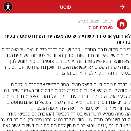
פוסט
15:19 - 24.05.2026
מערכת חמ״ל
לא חומץ או סודה לשתייה: שיטה מפתיעה תפתח סתימה בכיור
בדקות
כיורים סתומים הם מטרד של ממש, והם בדרך כלל תוצאה של הצטברות 
יומיומית של שאריות מזון, שומן וסבון. מכיוון שהצטברות השומנים הזו 
היא חומצית באופייה, פתרונות ניקוי ביתיים פופולריים כמו חומץ לבן 
וסודה לשתייה פשוט לא יעשו את העבודה, שכן נדרש חומר עם תכונות 
שרברב מומחה בשם דניאל סמית' מסביר לדיילי אקספרס כי למרות 
שסודה לשתייה היא אפשרות סבירה בזכות הבסיסיות העדינה שלה, ניתן 
להגיע להצלחה גדולה בהרבה עם חומר בעל רמת בסיסיות גבוהה יותר. 
לדבריו, אם הניסיונות עם חומץ וסודה לשתייה נכשלים ואתם מחפשים 
פתרון יעיל יותר - יש מוצר אחר שהוא החלופה המנצחת.
המומחה ממליץ להשתמש בסודה לכביסה (המוכרת גם כגבישי סודה, 
סודה לשטיפה, סודה אש, סודיום קרבונט א
ניקוי ביתי נפוץ וזול שהוא רכיב מצוין לפתיחת סתימות בשיטת עשה זאת 