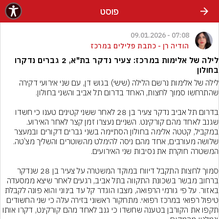
פוסט
07:08 - 09.01.2026
הודיה רן - כתבת פלילים במרכז
לילה של אלימות במרכז: צעיר נדקר בת"א, 2 גברים נדקרו
בחולון
לילה של אלימות נרשם הלילה (שישי) בגוש דן, עם שני אירועי דקירה 
בדרום תל אביב נדקר צעיר בן 28 לאחר ששני קטינים טענו כי חשדו 
שגנב לאחד מהם קורקינט. השניים נעצרו זמן קצר לאחר האירוע. 
במקביל, קטטה אלימה בחולון הסתיימה בשני גברים דקורים ובמעצר 
שלושה מעורבים, אחד מהם ניסה להימלט מהשוטרים והשליך מצ’טה. 
סמוך לחצות התקבל דיווח במוקד המשטרה על צעיר בן 28 שנדקר 
ברחוב מבשר בשכונת התקווה בתל אביב, רגעים לאחר שיצא ממסעדה 
באזור. על פי גורמי הרפואה, מצבו הוגדר קל עד בינוני והוא פונה לקבלת 
טיפול רפואי במרכז רפואי. מתחקור ראשוני בזירה עלה כי שני החשודים 
תקפו את הקורבן בטענה שחשדו כי גנב לאחד מהם קורקינט, דקרו אותו 