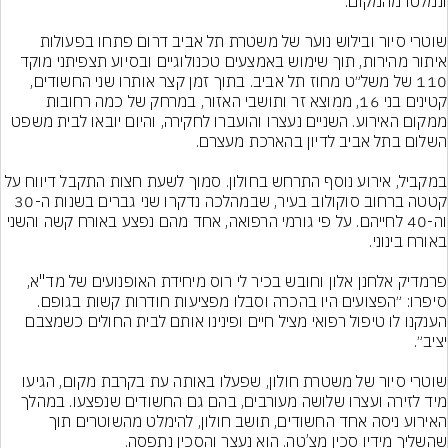
שוטרי סיור ובילוש נוער של משטרת תל אביב דרום פתחו בפעולות 
איתור מהירות, תוך שימוש באמצעים טכנולוגיים ובסיוע תצפיתני מוקד 
110 של משל״ט מחוז תל אביב. בתוך זמן קצר אותרו שני החשודים, 
קטינים בני 16, ממוצא זר ותושבי האזור, במרחק של כמה רחובות 
ממקום האירוע. השניים נעצרו והועברו לחקירה, והיום יובאו לבית משפט 
במקביל, אירוע נוסף התרחש בחולון. סמוך לשעת חצות התקבל דיווח על 
קטטה ברחוב סוקולוב בעיר, שבמהלכה נדקרו שני גברים בשנות ה-30 
וה-40 לחייהם. על פי גורמי הרפואה, אחד מהם נפצע באורח קשה והשני 
פרמדיק אלחנן אלון וחובש בכיר לי רוס מיחידת האופנועים של מד"א, 
סיפרו: ״הפצועים היו בהכרה וסבלו מפציעות חודרות קשות בגופם. 
הענקנו לו טיפול רפואי מציל חיים ופינינו אותם לבית החולים כשמצבם 
שוטרי סיור של משטרת חולון, שפעלו באותה עת בקרבת מקום, הגיעו 
מיד לזירה ועצרו שלושה מעורבים, בהם גם החשודים שנפצעו. במהלך 
האירוע ניסה אחד החשודים, תושב חולון, להימלט מהשוטרים תוך 