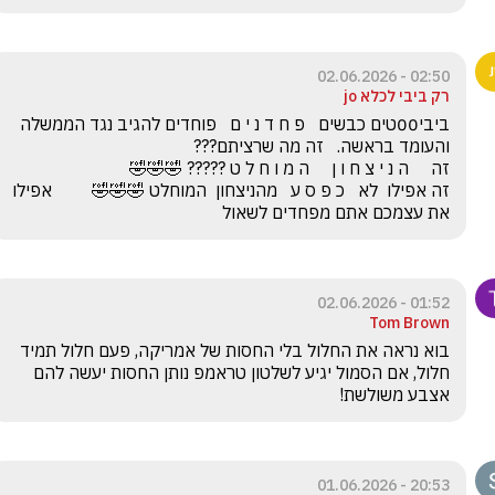
02:50 - 02.06.2026
רק ביבי לכלא jo
ביבי00טים כבשים   פ ח ד נ י ם   פוחדים להגיב נגד הממשלה 
זה אפילו  לא   כ פ ס ע   מהניצחון  המוחלט 🤣🤣🤣         אפילו 
את עצמכם אתם מפחדים לשאול
01:52 - 02.06.2026
Tom Brown
בוא נראה את החלול בלי החסות של אמריקה, פעם חלול תמיד 
חלול, אם הסמול יגיע לשלטון טראמפ נותן החסות יעשה להם 
אצבע משולשת!
20:53 - 01.06.2026