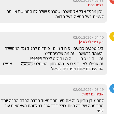
05:33 - 02.06.2026
דלית בסט
 נכון מרגיז אבל אל תשכחו שטרמפ שולח לנו תחמושת אין מה 
לעשות בעל המאה בעל הדעה 
04:40 - 02.06.2026
רק ביבי לכלא jo
ביבי00טים כבשים   פ ח ד נ י ם   פוחדים להגיב נגד הממשלה 
זה אפילו  לא   כ פ ס ע   מהניצחון  המוחלט 🤣🤣🤣         אפילו 
את עצמכם אתם מפחדים לשאול
03:49 - 02.06.2026
אבינועם רמות
למה ? בן גוריון פינה את סיני מהר מאוד הרבה הרבה הרבה יותר 
מהר ממה שקורה היום. כולל דרך אגב במלחמת העצמאות עוד 
לפני.