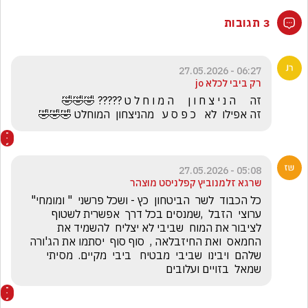
3 תגובות
06:27 - 27.05.2026
רק ביבי לכלא jo
זה אפילו  לא   כ פ ס ע   מהניצחון  המוחלט 🤣🤣🤣
05:08 - 27.05.2026
שרגא זלמנוביץ קפלניסט מוצהר
כל הכבוד  לשר  הביטחון  כץ - ושכל פרשני  " ומומחי"  
ערוצי  הזבל  ,שמנסים בכל דרך  אפשרית לשטוף 
לציבור את המוח  שביבי לא יצליח  להשמיד את  
החמאס  ואת החיזבלאה ,  סוף סוף  יסתמו את הג'ורה 
שלהם  ויבינו  שביבי  מבטיח   ביבי  מקיים.  מסיתי 
שמאל  בזויים ועלובים