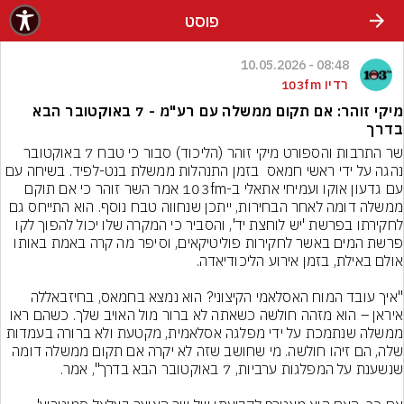
פוסט
08:48 - 10.05.2026
רדיו 103fm
מיקי זוהר: אם תקום ממשלה עם רע"מ - 7 באוקטובר הבא
בדרך
שר התרבות והספורט מיקי זוהר (הליכוד) סבור כי טבח 7 באוקטובר 
נהגה על ידי ראשי חמאס  בזמן התנהלות ממשלת בנט-לפיד. בשיחה עם 
עם גדעון אוקו ועמיחי אתאלי ב-103fm אמר השר זוהר כי אם תוקם 
ממשלה דומה לאחר הבחירות, ייתכן שנחווה טבח נוסף. הוא התייחס גם 
לחקירתו בפרשת 'יש לוחצת יד', והסביר כי המקרה שלו יכול להפוך לקו 
פרשת המים באשר לחקירות פוליטיקאים, וסיפר מה קרה באמת באותו 
"איך עובד המוח האסלאמי הקיצוני? הוא נמצא בחמאס, בחיזבאללה 
איראן – הוא מזהה חולשה כשאתה לא ברור מול האויב שלך. כשהם ראו 
ממשלה שנתמכת על ידי מפלגה אסלאמית, מקטעת ולא ברורה בעמדות 
שלה, הם זיהו חולשה. מי שחושב שזה לא יקרה אם תקום ממשלה דומה 