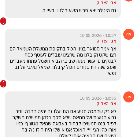
אבי הצדיק
גם היטלר יצא פרש השאיר לנ ו  בעיי ה 
10:57 - 10.05.2026
אבי הצדיק
אך אמר סנוואר בנינו הכול בתקופת ממשלת השמאל הם 
רצו שקט וקיבלנו מה שרצינו עובדים לעוטף כסף 
לבנקים פי עשר ממה שביבי הביא חשמל פתחו מעברים 
ש20 שנה היו סגורים הכול קיבלנו  שמאל נאיבי על וב 
נפש 
10:55 - 10.05.2026
אבי הצדיק
לא רק שהמכה תגיע אם הם יעלו זה יהיה הרבה יותר 
גרוע הטעות של חמאס שלא תקף בזמן ממשלת השקר 
לפיד בנט תמשיכו לבחור בעבאס שמאל מטונ ף  כמו 
אורן כהן הגי יייי האוכל אמ א שלו הית ה זו נ ה בח 
מישים שח הבאיה אותו לעולם 