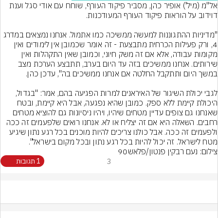
אל"מ (מיל') אופיר כהן, מסביר פיקוד העורף, שוחח עם אודי סגל וענת 
"מדיניות ההתגוננות למעשה ממשיכה כמו אתמול. אנחנו נמצאים במדרג 
4, ורק פעילות הכרחית מתבצעת - זה אומר שכמובן אין לימודים ואין 
מקומות עבודה, אלא אם זה משק חיוני, וכמובן שאין התקהלות ואין 
שירותים. אנחנו ממשיכים בזה עד היום בערב, תתבצע הערכת מצב 
לגבי יכולת השיגור של האיראנים למרות הפגיעה בהם, אמר: "בגדול, 
היכולת קיימת ללא ספק. כמובן שהיא נפגעה, אבל היא קיימת, ובטח 
שאנחנו גם צופים עדיין מטחים שיהיו, ויהיו ניסיונות גם להוציא מטחים 
רחבים. השאלה היא אם זה יצליח או לא. אנחנו רואים שלפעמים זה ככה 
ולפעמים זה ככה. אבל כולנו צריכים להיות מוכנים בכל רגע נתון שיגיע 
מטח לישראל. זה יכול להיות בכל רגע נתון ובכל מקום בישראל".
צילום: נעם רבקין פנטון/פלאש90
3
1 תגובות