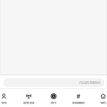
ראשי
האשטאגים
דיווח
צבע אדום
אישי