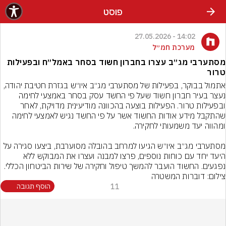
פוסט
14:02 - 27.05.2026
מערכת חמ״ל
מסתערבי מג״ב עצרו בחברון חשוד בסחר באמל״ח ובפעילות
טרור
אתמול בבוקר, בפעילות של מסתערבי מג״ב איו״ש בגזרת חטיבת יהודה, 
נעצר בעיר חברון חשוד שעל פי החשד עסק בסחר באמצעי לחימה 
ובפעילות טרור. הפעילות בוצעה בהכוונה מודיעינית מדויקת, לאחר 
שהתקבל מידע אודות החשוד אשר על פי החשד נגיש לאמצעי לחימה 
מסתערבי מג״ב איו״ש הגיעו למרחב בהובלה מסוערבת, ביצעו סגירה על 
היעד יחד עם כוחות נוספים, פרצו למבנה ועצרו את המבוקש ללא 
נפגעים. החשוד הועבר להמשך טיפול וחקירה של שירות הביטחון הכללי.

צילום: דוברות המשטרה
11
הוסף תגובה