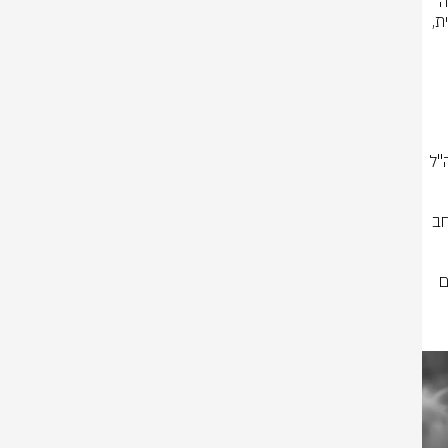
במהלך היממה האחרונה, צה"ל תקף כ-45 תשתיות של ארגון הטרור חיזבאללה 
במספר מרחבים בדרום לבנון. בין התשתיות שהותקפו: מפקדות, עמדות תצפית, 
חבלי הארגון קידמו מתווי טרור נגד 
במקביל, חיל האוויר תקף משגרי טילים וחיסל מחבלים שהיוו איום על כוחות צה"ל 
באירועים נוספים, חיל האוויר יירט בהצלחה שתי מטרות אוויריות חשודות במרחב 
כוחות צה"ל הפועלים בדרום לבנון. הרקטות נפלו בשטחים פתוחים, אין נפגעים 