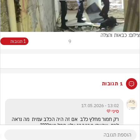
Video
צילום: כבאות והצלה
9
1 תגובות
1 תגובות
13:02 - 17.05.2026
סיני 💜
רק חמור מחלץ כלב  אם זה היה הכלב עמית  מה נראה 
לכם  שהייתי מבזבבז עליו ספל מים????