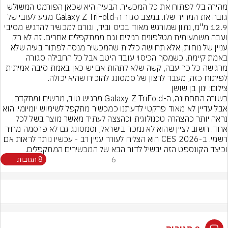
מהירה בלי לפתוח את כל המכשיר. הבעיה היא שכאן הפורמט המשולש 
גובה את המחיר שלו. במצב סגור ה-Galaxy Z TriFold מגיע לעובי של 
12.9 מ"מ, נתון שמורגש מאוד בכיס וביד, וגורם למכשיר להרגיש מסיבי 
ועבה משמעותית מטלפונים רגילים וגם ממתקפלים אחרים. זה לא רק 
עניין של נוחות, אלא תחושה כללית שהמכשיר מנסה לפתור בעיה שלא 
באמת קיימת. כשמסך הכיסוי עובד היטב אבל כל החבילה סגורה 
מרגישה כל כך עבה, קשה שלא לתהות אם יש כאן באמת סיבה אמיתית 
לפיתוח כזה, מעבר לרצון של סמסונג להוכיח שהיא יכולה.
צילום: ינון בן שושן
בשורה התחתונה, ה-Galaxy Z TriFold מרגיש טוב, מרשים ומתקדם, 
אבל עדיין לא מאוד פרקטי לדעתנו כמכשיר מתקפל לשימוש יומיומי. הוא 
נראה יותר כהצהרה טכנולוגית וכהצצה לעתיד מאשר מוצר בשל לכל 
אחד. חשוב לציין שהוא לא נמכר בישראל, וסמסונג גם לא פרסמה מחיר 
רשמי. ב-CES 2026 הוא הצליח לעורר עניין רב - עכשיו נותר לראות אם 
וכיצד הקונספט הזה יבשיל לדור הבא של המכשירים המתקפלים.
6
8 תגובות