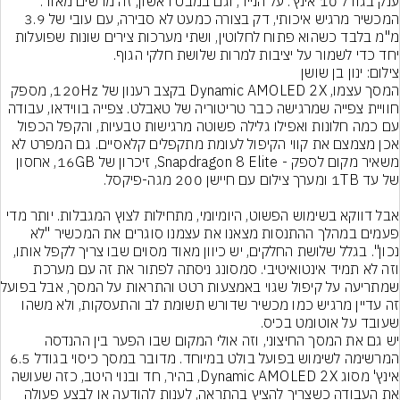
ענק בגודל 10 אינץ'. על הנייר, וגם במבט ראשון, זה מרשים מאוד. 
המכשיר מרגיש איכותי, דק בצורה כמעט לא סבירה, עם עובי של 3.9 
מ"מ בלבד כשהוא פתוח לחלוטין, ושתי מערכות צירים שונות שפועלות 
יחד כדי לשמור על יציבות למרות שלושת חלקי הגוף.
צילום: ינון בן שושן
המסך עצמו, Dynamic AMOLED 2X בקצב רענון של 120Hz, מספק 
חוויית צפייה שמרגישה כבר טריטוריה של טאבלט. צפייה בווידאו, עבודה 
עם כמה חלונות ואפילו גלילה פשוטה מרגישות טבעיות, והקפל הכפול 
אכן מצמצם את קווי הקיפול לעומת מתקפלים קלאסיים. גם המפרט לא 
משאיר מקום לספק - Snapdragon 8 Elite, זיכרון של 16GB, אחסון 
אבל דווקא בשימוש הפשוט, היומיומי, מתחילות לצוץ המגבלות. יותר מדי 
פעמים במהלך ההתנסות מצאנו את עצמנו סוגרים את המכשיר "לא 
נכון". בגלל שלושת החלקים, יש כיוון מאוד מסוים שבו צריך לקפל אותו, 
וזה לא תמיד אינטואיטיבי. סמסונג ניסתה לפתור את זה עם מערכת 
שמתריעה על קיפו
זה עדיין מרגיש כמו מכשיר שדורש תשומת לב והתעסקות, ולא משהו 
שעובד על אוטומט בכיס.
יש גם את המסך החיצוני, וזה אולי המקום שבו הפער בין ההנדסה 
המרשימה לשימוש בפועל בולט במיוחד. מדובר במסך כיסוי בגודל 6.5 
אינץ' מסוג Dynamic AMOLED 2X, בהיר, חד ובנוי היטב, כזה שעושה 
את העבודה כשצריך להציץ בהתראה, לענות להודעה או לבצע פעולה 