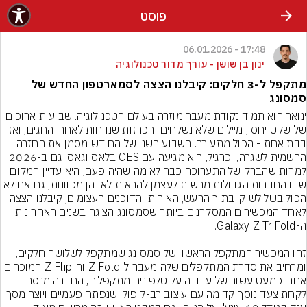
פוסט
17:48 - 06.01.2026
ינון בן שושן - עורך מדור טכנולוגיה
מתקפל ל-3 חלקים: קיבלנו הצצה לסמארטפון החדש של
סמסונג
ינואר הוא תמיד נקודת מעבר מוזרה בעולם הטכנולוגיה. שבועות ארוכים 
של שקט יחסי, מיילים
בבת אחת - הכול מתעורר. השבוע השני של החודש מסמן את החזרה 
הרשמית לשגרה, וכרגיל, היא מגיעה עם CES בלאס וגאס. גם ב-2026, 
למרות שהברק של התערוכה כבר לא מה שהיה פעם, היא עדיין המקום 
שבו החברות הגדולות מרשות לעצמן להראות לאן הן מכוונות, גם אם לא 
הכול בשל לשוק. בתוך הרעש, האורות והדוכנים העצומים, קיבלנו הצצה 
לאחד המכשירים המסקרנים ביותר שסמסונג הציגה בשנים האחרונות - 
זהו המכשיר המתקפל הראשון של סמסונג שמתקפל לשלושה חלקים, 
ומרחיב את סדרת המתקפלים שלה מעבר ל-Z Fold וה
אחרי כמעט עשור של עבודה על טלפונים מתקפלים, החברה מנסה 
לקחת צעד נוסף קדימה עם עיצוב רב-קיפולי שנפתח פעמיים ויוצר מסך 