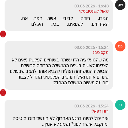
16:48 - 03.06.2026
שאול קשנטובסקי
תגידו.       תודה.      לביבי.     אשר.    הפך.     את.      
האזרחים.       לשנואים.       בכל.       העולם
16:24 - 03.06.2026
מקס סבג
מה שהגועליציה הזו עשתה בשנתיים הפלשתיניאים לא 
הצליחו לעשות בשנים הממשלה הרדודה הכושלת 
הנכשלת המושחתת הצליח להביא אותנו למצב שבעולם 
שונרים אותנו ואילו הנרטיב הפלסטיני מתחיל לצבור 
כוח..זה מעשה ממשלת המחדל...
15:24 - 03.06.2026
רונן רפאלי
איך יכול להיות ברגע האחרון? לא מוגשת תוכנית טיסה 
ומתקבל אישור לפני? נשמע לא אמין...