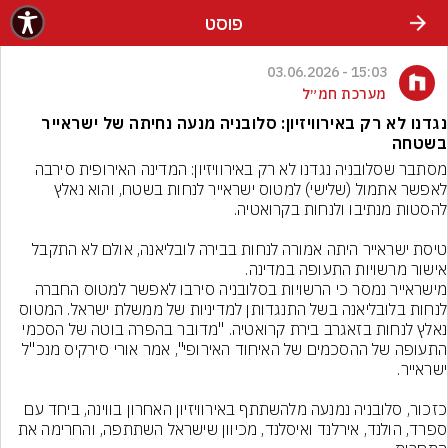
פוסט
15:03 - 03.06.2026
מערכת חמ״ל
נגדנו לא רק באירוויזיון: סלובניה מנעה נחיתה של ישראייר
בשטחה
מסתבר שסלובניה נגדנו לא רק באירוויזיון: המדינה האירופית סירבה 
לאפשר אתמול (שלישי) למטוס ישראייר לנחות בשטח, והוא נאלץ 
טיסת ישראייר היתה אמורה לנחות בבירה לובליאנה, אולם לא התקבל 
‏מישראייר נמסר כי הרשויות בסלובניה סירבו לאפשר למטוס החברה 
לנחות בלובליאנה בשל התנגדותן למדיניות של ממשלת ישראל. המטוס 
נאלץ לנחות בזאגרב בירת קרואטיה. "מדובר בהפרה בוטה של הסכמי 
התעופה של ההסכמים של האיחוד האירופי", אמר אורי סירקיס מנכ"ל 
כזכור, סלובניה נמנעה מלהשתתף באירוויזיון האחרון בווינה, ביחד עם 
ספרד, הולנד, אירלנד ואיסלנד, מכיוון שישראל השתתפה, והחרימה את 