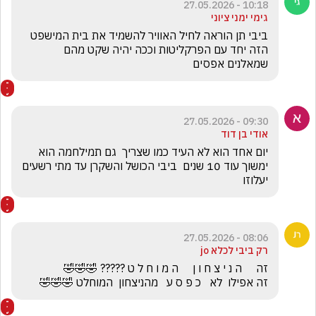
10:18 - 27.05.2026
גימי ימני ציוני
ביבי תן הוראה לחיל האוויר להשמיד את בית המישפט 
הזה יחד עם הפרקליטות וככה יהיה שקט מהם 
שמאלנים אפסים 
09:30 - 27.05.2026
אודי בן דוד
יום אחד הוא לא העיד כמו שצריך  גם תמילחמה הוא 
ימשוך עוד 10 שנים  ביבי הכושל והשקרן עד מתי רשעים 
יעלוזו
08:06 - 27.05.2026
רק ביבי לכלא jo
זה אפילו  לא   כ פ ס ע   מהניצחון  המוחלט 🤣🤣🤣