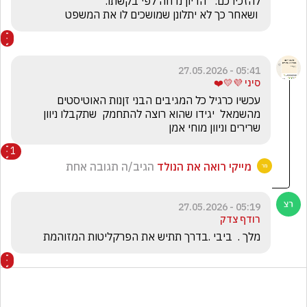
 ושאחר כך לא יתלונן שמושכים לו את המשפט
05:41 - 27.05.2026
סיני 💜💛❤️
עכשיו כרגיל כל המגיבים הבני זןנות האוטיסטים 
מהשמאל  יגידו שהוא רוצה להתחמק  שתקבלו ניוון 
שרירים וניוון מוחי אמן
1
מייקי רואה את הנולד
הגיב/ה תגובה אחת
05:19 - 27.05.2026
רודף צדק
מלך .  ביבי .בדרך תתיש את הפרקליטות המזוהמת