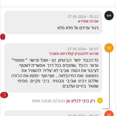
05:12 - 27.05.2026
אורנה שפירא
ניגוד עניינים על מלא מלא
05:07 - 27.05.2026
שרגא זלמנוביץ קפלניסט מוצהר
כל הכבוד  לשר  הביטחון  כץ - ושכל פרשני  " ומומחי"  
ערוצי  הזבל  ,שמנסים בכל דרך  אפשרית לשטוף 
לציבור את המוח  שביבי לא יצליח  להשמיד את  
החמאס  ואת החיזבלאה ,  סוף סוף  יסתמו את הג'ורה 
שלהם  ויבינו  שביבי  מבטיח   ביבי  מקיים.  מסיתי 
שמאל  בזויים ועלובים
1
רק ביבי לכלא jo
הגיב/ה תגובה אחת