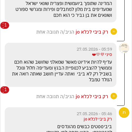
המדינה שתומך ביועמשית ופצרית שונאי ישראל 
שמעדיפים בית מלון למחבלים ופירות ומגרשי ספורט 
ושונאים את בן גביר כי הוא חכם
1
רק ביבי לכלא jo
הגיב/ה תגובה אחת
05:59 - 27.05.2026
סיני 💜💛❤️
עדיף להיות אידיוט מאשר שמאלני שחושב שהוא חכם 
וממשיך להצביע לכנופיית הבגץ ומעדיפה חלול ונוכל 
בשביל רק לא ביבי  ואתה עדיין חושב שאתה רואה את 
הנולד טמבל
1
רק ביבי לכלא jo
הגיב/ה תגובה אחת
05:46 - 27.05.2026
רק ביבי לכלא jo