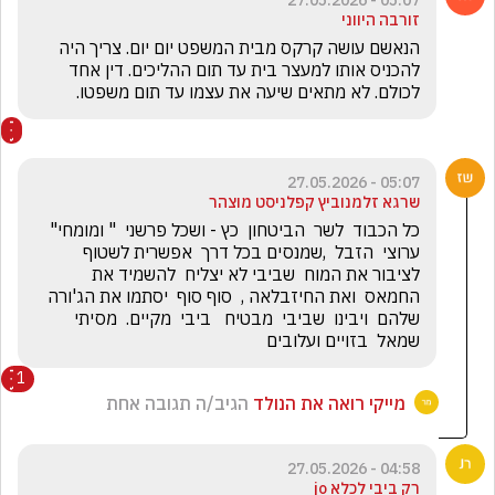
05:07 - 27.05.2026
זורבה היווני
הנאשם עושה קרקס מבית המשפט יום יום. צריך היה 
להכניס אותו למעצר בית עד תום ההליכים. דין אחד 
לכולם. לא מתאים שיעה את עצמו עד תום משפטו.
05:07 - 27.05.2026
שרגא זלמנוביץ קפלניסט מוצהר
כל הכבוד  לשר  הביטחון  כץ - ושכל פרשני  " ומומחי"  
ערוצי  הזבל  ,שמנסים בכל דרך  אפשרית לשטוף 
לציבור את המוח  שביבי לא יצליח  להשמיד את  
החמאס  ואת החיזבלאה ,  סוף סוף  יסתמו את הג'ורה 
שלהם  ויבינו  שביבי  מבטיח   ביבי  מקיים.  מסיתי 
שמאל  בזויים ועלובים
1
מייקי רואה את הנולד
הגיב/ה תגובה אחת
04:58 - 27.05.2026
רק ביבי לכלא jo