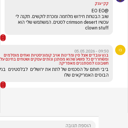
קקי ענק
שוב הבטחת חידוש מלחמה ומכרת לוקשים. תקנה לי 
עכשיו crimson desert לסטים. המשתמש שלי הוא 
clown stuff
09:50 - 05.05.2026
בגץ עובדים אצל סין ומדינות אויב קומוניסטיות ואחים מוסלמים
ומשחררים כל פושע שהוא מסתנן ונותים עסקים ושטחים בחינם על
חשבוננו למסתננים מאפריקה
ביבי חותם על הסכמים של לתת את ירושלים  לבלסטינים  בגלל 
הבוסים האמריקאים שלו