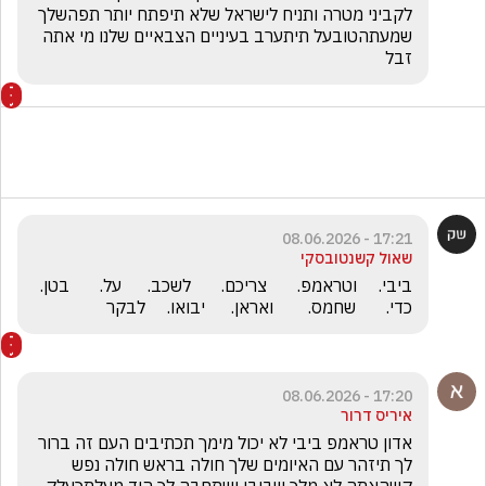
לקביני מטרה ותניח לישראל שלא תיפתח יותר תפהשלך 
שמעתהטובעל תיתערב בעיניים הצבאיים שלנו מי אתה 
זבל 
17:21 - 08.06.2026
שאול קשנטובסקי
ביבי.     וטראמפ.       צריכם.       לשכב.      על.       בטן.   
כדי.       שחמס.        ואראן.      יבואו.     לבקר
17:20 - 08.06.2026
איריס דרור
אדון טראמפ ביבי לא יכול מימך תכתיבים העם זה ברור 
לך תיזהר עם האיומים שלך חולה בראש חולה נפש 
קשהאתה לא מלך שביבי ישתחבה לך הוד מעלתךעלק 