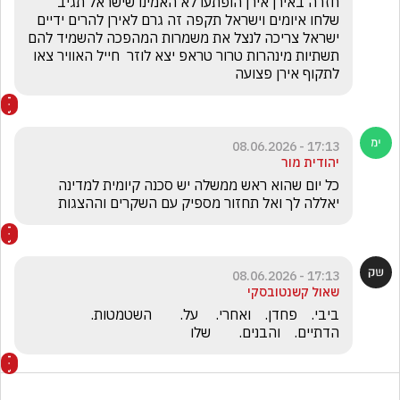
חזרה באירן אירן הופתעו לא האמינו שישראל תגיב 
שלחו איומים וישראל תקפה זה גרם לאירן להרים ידיים 
ישראל צריכה לנצל את משמרות המהפכה להשמיד להם 
תשתיות מינהרות טרור טראפ יצא לוזר  חייל האוויר צאו 
לתקוף אירן פצועה 
17:13 - 08.06.2026
יהודית מור
כל יום שהוא ראש ממשלה יש סכנה קיומית למדינה 
יאללה לך ואל תחזור מספיק עם השקרים וההצגות 
17:13 - 08.06.2026
שאול קשנטובסקי
ביבי.    פחדן.    ואחרי.     על.        השטמטות.      
הדתיים.    והבנים.        שלו