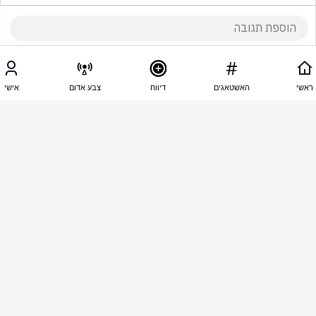
17:08 - 08.06.2026
שאול קשנטובסקי
ראשי
האשטאגים
דיווח
צבע אדום
אישי
ביבי.  אתה.     זבל.      גרמתה.     למדינת.    להיות.        
אפס
16:56 - 08.06.2026
יהודה גלולה
ביבי מלך 
1
גילי גילי
הגיב/ה תגובה אחת
16:53 - 08.06.2026
AVI AVI