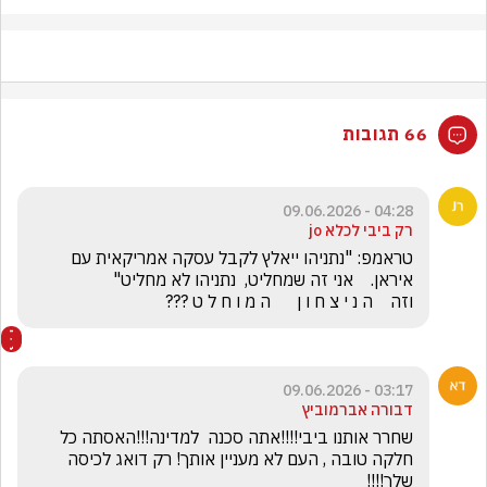
66 תגובות
04:28 - 09.06.2026
רק ביבי לכלא jo
טראמפ: "נתניהו ייאלץ לקבל עסקה אמריקאית עם 
וזה    ה נ י צ ח ו ן      ה מ ו ח ל ט ???
03:17 - 09.06.2026
דבורה אברמוביץ
שחרר אותנו ביבי!!!!אתה סכנה  למדינה!!!האסתה כל 
חלקה טובה , העם לא מעניין אותך! רק דואג לכיסה 
שלך!!!!