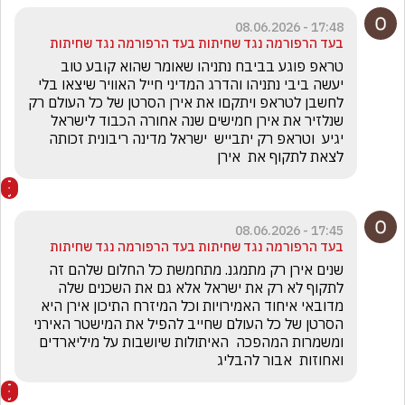
17:48 - 08.06.2026
בעד הרפורמה נגד שחיתות בעד הרפורמה נגד שחיתות
טראפ פוגע בביבח נתניהו שאומר שהוא קובע טוב 
יעשה ביבי נתניהו והדרג המדיני חייל האוויר שיצאו בלי 
לחשבן לטראפ ויתקםו את אירן הסרטן של כל העולם רק 
שנלזיר את אירן חמישים שנה אחורה הכבוד לישראל 
יגיע  וטראפ רק יתבייש  ישראל מדינה ריבונית זכותה 
לצאת לתקוף את  אירן
17:45 - 08.06.2026
בעד הרפורמה נגד שחיתות בעד הרפורמה נגד שחיתות
שנים אירן רק מתמגנ. מתחמשת כל החלום שלהם זה 
לתקוף לא רק את ישראל אלא גם את השכנים שלה 
מדובאי איחוד האמירויות וכל המיזרח התיכון אירן היא 
הסרטן של כל העולם שחייב להפיל את המישטר האירני 
ומשמרות המהפכה  האיתולות שיושבות על מיליארדים 
ואחוזות  אבור להבליג 