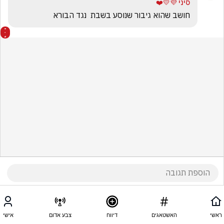
סיני 💜💛❤️
חושב שהוא גיבור שנוסע בשבת  נגד הבורא
ראשי
האשטאגים
דיווח
צבע אדום
אישי