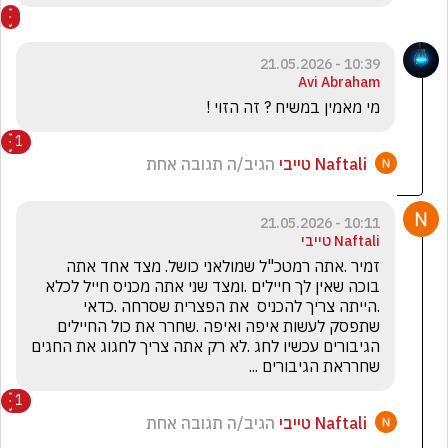
10:39 - 21.05.2026
Avi Abraham
מי מאמין במשיח ? זה הזוי !
1
Naftali טייבי
הגיב/ה תגובה אחת
10:11 - 21.05.2026
Naftali טייבי
זמיר .אתה רמטכ"ל שמולאני כושל. מצד אחד אתה 
בוכה שאין לך חיילים .ומצד שני אתה מכניס חייל לכלא 
.הייתה צריך להכניס  את הפצרית שסרחה .כדאי 
שתפסק לעשות איפה ואיפה .שחרר את כול החיילים 
הגיבורים עכשיו לחג .לא רק אתה צריך לחגוג את החגים 
שחרראת הגיבורים ...
1
Naftali טייבי
הגיב/ה תגובה אחת