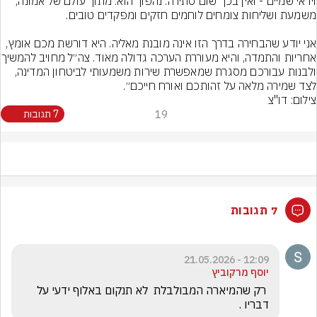
ויראי שמיים - ואין בכך שום סתירה. נהפוך הוא. מתוך עולם של אמונה, 
אני יודע שהבחירה בדרך הזו אינה מובנת מאליה. היא דורשת מכם אומץ, 
אחריות והתמדה, והיא מעור
ולבנות עבורכם מסגרת שמאפשרת שירות משמעותי לביטחון המדינה, 
לצד שמירה מלאה על זהותכם ואורח חייכם״.
צילום: דו"צ
19
7 תגובות
7 תגובות
12:09 - 21.05.2026
יוסף מרקוביץ
 רק שהמיארה המבולבלת  לא תנקום באלוף ידעי על 
דבריו .