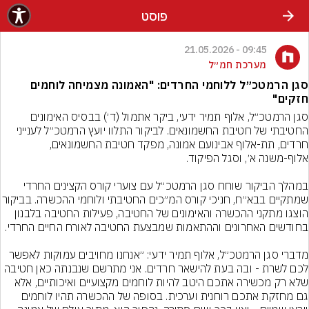
פוסט
09:45 - 21.05.2026
מערכת חמ״ל
סגן הרמטכ״ל ללוחמי החרדים: "האמונה מצמיחה לוחמים
חזקים"
סגן הרמטכ״ל, אלוף תמיר ידעי, ביקר אתמול (ד׳) בבסיס האימונים 
החטיבתי של חטיבת החשמונאים. לביקור התלוו יועץ הרמטכ״ל לענייני 
חרדים, תת-אלוף אבינועם אמונה, מפקד חטיבת החשמונאים, 
במהלך הביקור שוחח סגן הרמטכ״ל עם צוערי קורס הקצינים החרדי 
שמתקיים בבא״ח, חניכי קורס המ״כים החטיבת
הוצגו מתקני ההכשרה והאימונים של החטיבה, פעילות החטיבה בלבנון 
מדברי סגן הרמטכ״ל, אלוף תמיר ידעי: ״אנחנו מחויבים עמוקות לאפשר 
לכם לשרת - ובה בעת להישאר חרדים. אני מתרשם שנבנתה כאן חטיבה 
שלא רק מכשירה אתכם היטב להיות לוחמים מקצועיים ואיכותיים, אלא 
גם מחזקת אתכם רוחנית וערכית. בסופה של ההכשרה תהיו לוחמים 