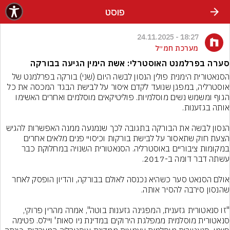
פוסט
18:27 - 24.11.2025
מערכת חמ״ל
סערה בפרלמנט האוסטרלי: אשת הימין הגיעה בבורקה
הסנאטורית הימנית פולין הנסון לבשה היום (שני) בורקה בפרלמנט של 
אוסטרליה, במפגן שנועד לקדם איסור על לבישת הבגד המכסה את כל 
הגוף ומשמש נשים מוסלמיות. פוליטיקאים מוסלמים ואחרים האשימו 
הנסון לבשה את הבורקה בתגובה לכך שנמנעה ממנה האפשרות להגיש 
הצעת חוק שתאסור על לבישת בורקות וכיסויי פנים מלאים אחרים 
במקומות ציבוריים באוסטרליה. הסנאטורית השנויה במחלוקת כבר 
אולם הסנאט סער כשהיא נכנסה לאולם בבורקה, והדיון הופסק לאחר 
"זו סנאטורית גזענית, המפגינה גזענות בוטה", אמרה מהרין פרוקי, 
סנאטורית מוסלמית ממפלגת הירוקים במדינת ניו סאות' ויילס. פטימה 