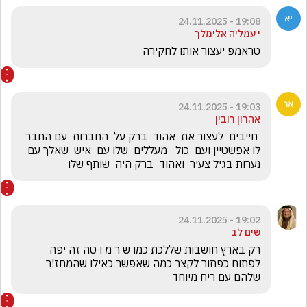
19:08 - 24.11.2025
י עמליה אלימלך
טראמפ יעצור אותו לחקירה
19:03 - 24.11.2025
אהרון רובין
 חייבים  לעצור את  אהוד  ברק על  החברות  עם החבר  
לו אפשטיין ועם  כול   מעללים  שלו עם  איש  שאלך עם 
נערות בגיל צעיר  ואהוד  ברק היה  שותף שלו
19:02 - 24.11.2025
שים לב
רק בארץ חושבות שללכת כמו ש ר מ ו טה זה יפה 
לפתוח כפתור לקצר כמה שאפשר כאילו שהמחז!ר 
שלהם עם ריח מיוחד