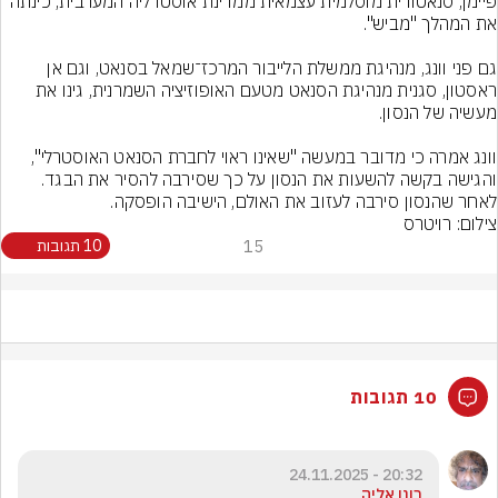
פיימן, סנאטורית מוסלמית עצמאית ממדינת אוסטרליה המערבית, כינתה 
גם פני וונג, מנהיגת ממשלת הלייבור המרכז־שמאל בסנאט, וגם אן 
ראסטון, סגנית מנהיגת הסנאט מטעם האופוזיציה השמרנית, גינו את 
וונג אמרה כי מדובר במעשה "שאינו ראוי לחברת הסנאט האוסטרלי", 
והגישה בקשה להשעות את הנסון על כך שסירבה להסיר את הבגד. 
לאחר שהנסון סירבה לעזוב את האולם, הישיבה הופסקה.
צילום: רויטרס
15
10 תגובות
10 תגובות
20:32 - 24.11.2025
רונן אליה