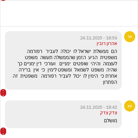
18:56 - 24.11.2025
אהרון רובין
הם  ממשלת  ישראל לו  יכולה  לעביר   רפורמה  
משפטית  הגיע  הזמן שהממשלה תעשה  משפט  
לעצמה  והיהי  שופטים  ימניים   ועורכי  דין ימניים כך  
שהיה  משפט  לשמאל  ומשפט לימין  כי  אין  ברירה  
אחרת כי  הימין לו  יכול  לעביר  רפורמה   משפטית  זה  
הפתרון
18:42 - 24.11.2025
צדק צדק
מושלם 