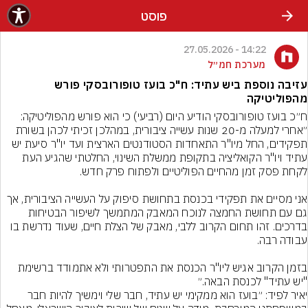
פוסט
14:22 - 27.05.2026
מערכת חמ״ל
עזיבה נוספת ביש עתיד: ח"כ בועז טופורובסקי פורש
מהפוליטיקה
ח״כ בועז טופורובסקי הודיע היום (רביעי) כי הוא פורש מהפוליטיקה: 
״אחרי למעלה מ-20 שנות עשייה ציבורית, במהלכן זכיתי לכהן בשורת 
תפקידים, החל מיו"ר התאחדות הסטודנטים הארצית ועד יו"ר סיעת יש 
עתיד ויו"ר הקואליציה בתקופת ממשלת השינוי, החלטתי שהגיע העת 
אני מסיים את תפקידי בכנסת בתחושת סיפוק על העשייה הציבורית, אך 
גם עם תחושת החמצה לנוכח המאבק המתמשך לשיפור הבטיחות 
בדרכים. זהו תחום הקרוב ללבי, מאבק של הצלת חיים, שעוד נדרשת בו 
בזמן הקרוב אגיש ליו"ר הכנסת את התפטרותי ולא אתמודד ברשימת 
"יש עתיד" לכנסת הבאה.״
יאיר לפיד: ״בועז הוא ממקימי יש עתיד, חבר שלי וימשיך להיות חבר 