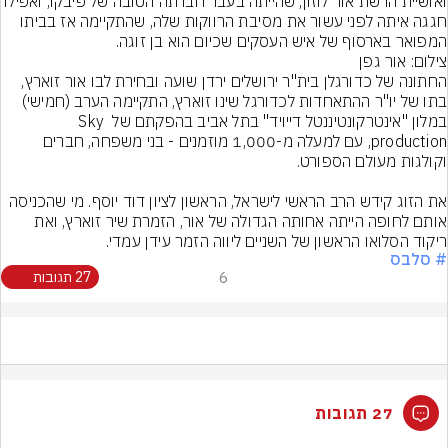
ואושיית הרשת אור לוזון, שהייתה בעבר חברתה הטובה של פיבקו, ואפילו 
חגגה איתה לפני עשור את מסיבת הרווקות שלה, שהתקיימה אז בביתו 
המפואר בארסוף של איש העסקים שכיום הוא בן זוגה.
צילום: אור גפן
החתונה של כדורגלן בית"ר ירושלים ירדן שועה ובחירת לבו אור זוארץ, 
בתו של יו"ר ההתאחדות לכדורגל שינו זוארץ, התקיימה הערב (חמישי) 
במלון "אינטרקונטיננטל דייויד" בתל אביב בהפקתם של Sky 
production, עם למעלה מ-1,000 מוזמנים - בני משפחה, חברים 
את הזוג קידש הרב הראשי לישראל, הראשון לציון דוד יוסף. מי שהכניסה 
אותם לחופה הייתה אחותה הגדולה של אור, הזמרת שיר זוארץ, ואת 
ריקוד הסלואו הראשון של השניים ליווה הזמר עידן עמדי.
# סלבס
6
27 תגובות
27 תגובות