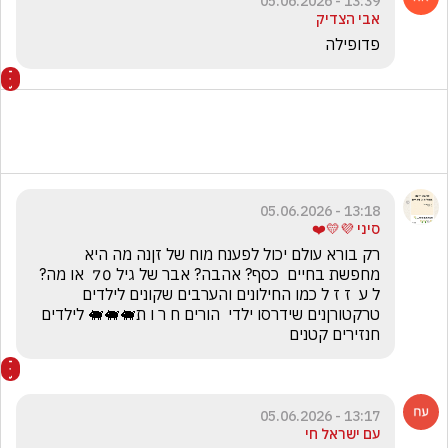
13:39 - 05.06.2026
אבי הצדיק
פדופילה 
13:18 - 05.06.2026
סיני 💜💛❤️
רק בורא עולם יכול לפענח מוח של זןנה מה היא 
מחפשת בחיים  כסף? אהבה? אבר של גיל 70  או מה? 
ל ע  ז ז ל כמו החילונים והערבים שקונים לילדים 
טרקטורןנים שידרסו ילדי  הורים ח ר ו ת🐖🐖🐖 לילדים 
חנזירים קטנים
13:17 - 05.06.2026
עם ישראל חי