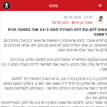
פוסט
13:09 - 05.06.2026
מאור בן הרוש - כתב סלבס
עמוס לוזון ובת הזוג הצעירה ממנו ב-33 שנה בתמונה זוגית
ראשונה
בחודש שעבר, בזמן שהעיינים היו נשואות אל אושר כהן ועדן פינס ביום 
חתונתם, זוג אחר הצליח לגנוב לא מעט מבטים, ולא, אנחנו לא מדברים 
איש העסקים המיליארדר עמוס לוזון הגיע לחתונה מלווה בבת הזוג 
החדשה שלו, נופר פיבקו, גרושה ואם לשלושה ילדים הצעירה ממנו ב-33 
לוזון בן ה-63 ופיבקו בת ה-30, הגיעו הערב (חמישי) יחד לחתונה 
נוספת, של שחקן הכדורגל ירדן שועה ואור זוארץ, והשיקו הפעם באופן 
לגמרי רשמי את מערכת היחסים החדשה - כשסיפקו למצלמות תמונה 
זוגית ראשונה.
צילום: אור גפן
מי שעוד הגיעה לחתונה של שועה וזוארץ היא בתו של לוזון, הסטייליסט