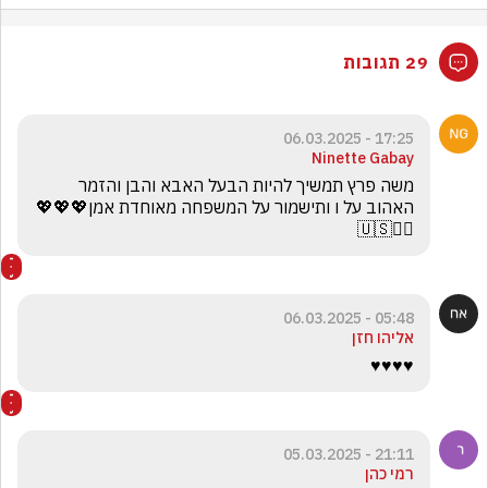
29 תגובות
17:25 - 06.03.2025
Ninette Gabay
משה פרץ תמשיך להיות הבעל האבא והבן והזמר 
האהוב על ו ותישמור על המשפחה מאוחדת אמן💖💖💖
🙋‍♀️🇺🇸
05:48 - 06.03.2025
אליהו חזן
♥️♥️♥️♥️
21:11 - 05.03.2025
רמי כהן