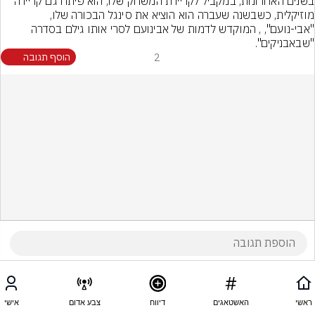
בשנים האחרונות, במקביל לקריירת המשחק שלו, הוא פיתח גם קריירה 
מוזיקלית, כשבשנה שעברה הוא הוציא את סינגל הבכורה שלו, 
"אבי-נועם", , המוקדש לדמות של אבינועם לסרי אותו גילם בסדרה 
"שבאבניקים".
2
הוסף תגובה
ראשי
האשטאגים
דיווח
צבע אדום
אישי