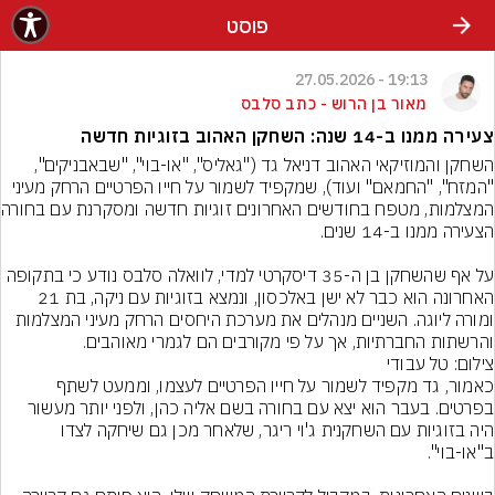
פוסט
19:13 - 27.05.2026
מאור בן הרוש - כתב סלבס
צעירה ממנו ב-14 שנה: השחקן האהוב בזוגיות חדשה
השחקן והמוזיקאי האהוב דניאל גד ("גאליס", "או-בוי", "שבאבניקים", 
"המזח", "החמאם" ועוד), שמקפיד לשמור על חייו הפרטיים הרחק מעיני 
המצלמות, מטפח בחו
על אף שהשחקן בן ה-35 דיסקרטי למדי, לוואלה סלבס נודע כי בתקופה 
האחרונה הוא כבר לא ישן באלכסון, ונמצא בזוגיות עם ניקה, בת 21 
ומורה ליוגה. השניים מנהלים את מערכת היחסים הרחק מעיני המצלמות 
והרשתות החברתיות, אך על פי מקורבים הם לגמרי מאוהבים.
צילום: טל עבודי
כאמור, גד מקפיד לשמור על חייו הפרטיים לעצמו, וממעט לשתף 
בפרטים. בעבר הוא יצא עם בחורה בשם אליה כהן, ולפני יותר מעשור 
היה בזוגיות עם השחקנית ג'וי ריגר, שלאחר מכן גם שיחקה לצדו 