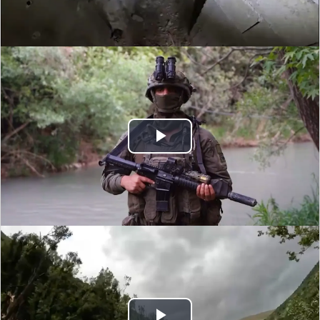
Video
Play
Video