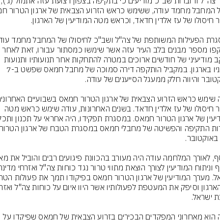
דובר צה"ל ודוברות שב"כ מודיעים כי בתקיפה
הותקפו מספר מבנים בלב העיר עזה אשר שימשו כמסתור עבורו, זאת לאחר 
מעקב מודיעיני של חודשים ארוכים במטרה להתחקות אחר תנועותיו ותנועות 
סייעניו בארגון. במקביל הותקפה דירה סמוכה של מחבל חמאס שפשט ב-7 
לאחר חיסולו של עז אלדין חדאד. בשנים האחרונות, עודה שימש כראש מטה 
עודה הוא מאחרוני המפקדים הבכירים בזרוע הצבאית של חמאס שפיקדו על 