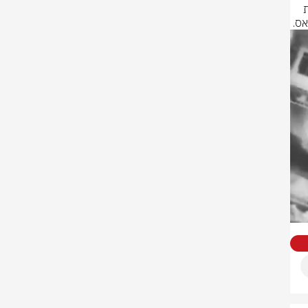
התכנון ועל ההוצאה לפועל של טבח 7 באוקטובר ועל ניהול הלחימה נגד כוחות 
אס.