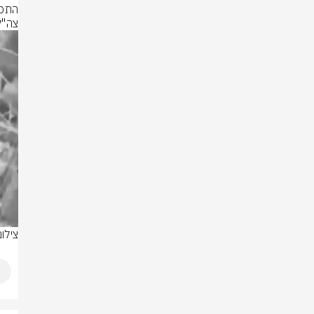
צה"ל
צילום