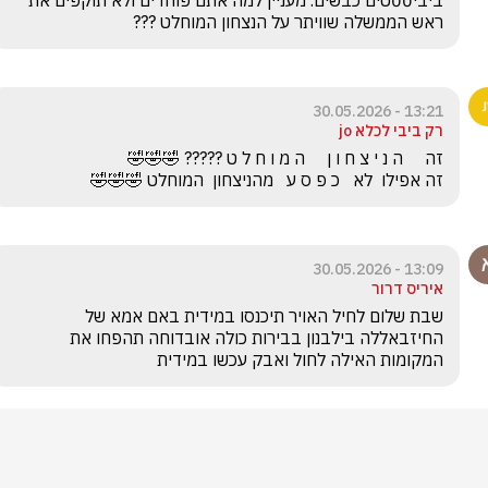
ביבי00טים כבשים. מעניין למה אתם פוחדים ולא תוקפים את 
ראש הממשלה שוויתר על הנצחון המוחלט ???
13:21 - 30.05.2026
רק ביבי לכלא jo
זה אפילו  לא   כ פ ס ע   מהניצחון  המוחלט 🤣🤣🤣
13:09 - 30.05.2026
איריס דרור
שבת שלום לחיל האויר תיכנסו במידית באם אמא של 
החיזבאללה בילבנון בבירות כולה אובדוחה תהפחו את 
המקומות האילה לחול ואבק עכשו במידית 