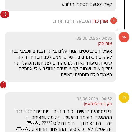
קפלניסטעם תסתמו תג'ורע
1
אורן כהן
הגיב/ה תגובה אחת
04:36 - 02.06.2026
אורן כהן
אפילו הביביסטים המו רעלים ביותר מבינים שביבי כבר  
לא קובע כלום בובה של טראמפ לפני הבחירות יקח    
עיסקת טיעון ויתאדה לנו מהחיים לצמיתות השאלה מי 
יחליף אותו ואטורי קרעי סעדה גוטליב אולי אמסלם   
האמת כולם תותחים וראויים
04:32 - 02.06.2026
רק ביבי לכלא jo
ביבי00טים כבשים   פ ח ד נ י ם   פוחדים להגיב נגד 
זה אפילו  לא   כ פ ס ע   מהניצחון  המוחלט 🤣🤣🤣         