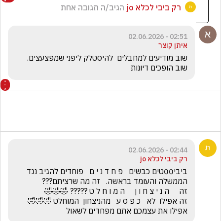
רק ביבי לכלא jo
הגיב/ה תגובה אחת
02:51 - 02.06.2026
איתן קוצר
שוב מודיעים למחבלים  להיסטלק ליפני שמפצעצים. 
שוב הופכים דיונות 
02:44 - 02.06.2026
רק ביבי לכלא jo
ביבי00טים כבשים   פ ח ד נ י ם   פוחדים להגיב נגד 
זה אפילו  לא   כ פ ס ע   מהניצחון  המוחלט 🤣🤣🤣         
אפילו את עצמכם אתם מפחדים לשאול