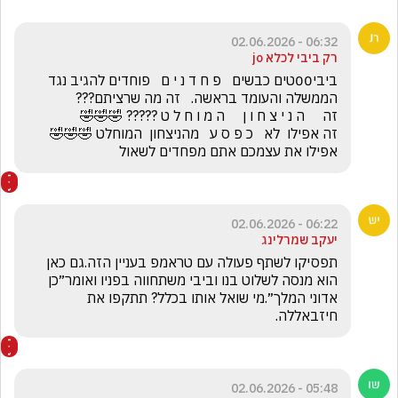
06:32 - 02.06.2026
רק ביבי לכלא jo
ביבי00טים כבשים   פ ח ד נ י ם   פוחדים להגיב נגד 
זה אפילו  לא   כ פ ס ע   מהניצחון  המוחלט 🤣🤣🤣         
אפילו את עצמכם אתם מפחדים לשאול
06:22 - 02.06.2026
יעקב שמרלינג
תפסיקו לשתף פעולה עם טראמפ בעניין הזה.גם כאן 
הוא מנסה לשלוט בנו וביבי משתחווה בפניו ואומר״כן 
אדוני המלך״.מי שואל אותו בכלל? תתקפו את 
חיזבאללה.
05:48 - 02.06.2026