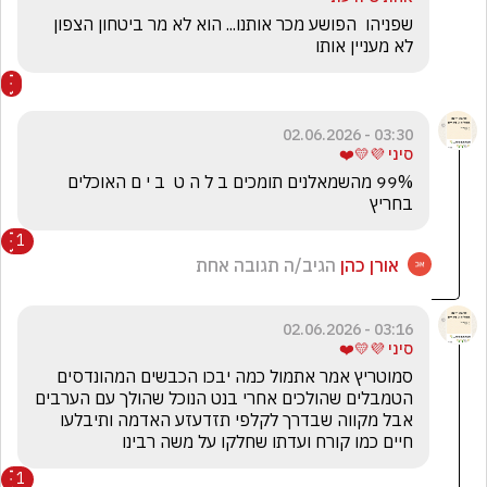
שפניהו  הפושע מכר אותנו... הוא לא מר ביטחון הצפון 
לא מעניין אותו
03:30 - 02.06.2026
סיני 💜💛❤️
99% מהשמאלנים תומכים ב ל ה ט  ב י ם האוכלים 
בחריץ
1
אורן כהן
הגיב/ה תגובה אחת
03:16 - 02.06.2026
סיני 💜💛❤️
סמוטריץ אמר אתמול כמה יבכו הכבשים המהונדסים 
הטמבלים שהולכים אחרי בנט הנוכל שהולך עם הערבים 
אבל מקווה שבדרך לקלפי תזדעזע האדמה ותיבלעו 
חיים כמו קורח ועדתו שחלקו על משה רבינו
1