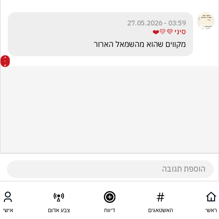
03:59 - 27.05.2026
סיני 💜💛❤️
מקווים שהוא מהשמאל הארור
ראשי
האשטאגים
דיווח
צבע אדום
אישי