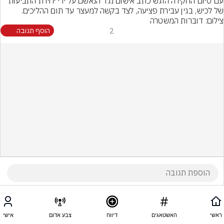
עם סיום החקירה הוגש כתב אישום נגד הנאשם על ידי יחידת התביעות 
של לכיש, בגין עבירת פציעה, לצד בקשה למעצר עד תום ההליכים.
צילום: דוברות המשטרה
2
הוסף תגובה
ראשי
האשטאגים
דיווח
צבע אדום
אישי