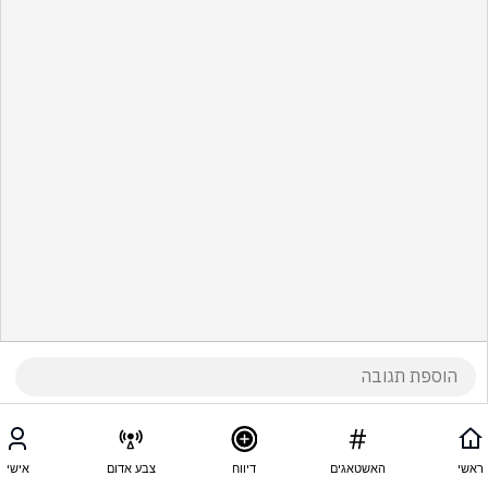
ראשי
האשטאגים
דיווח
צבע אדום
אישי