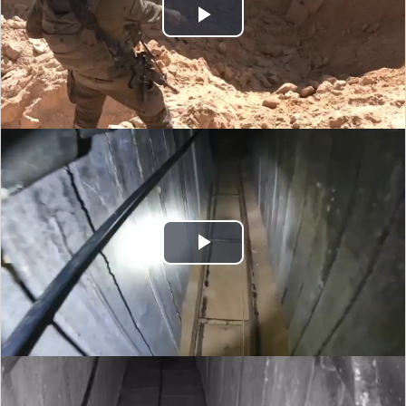
Play
Video
Play
Video